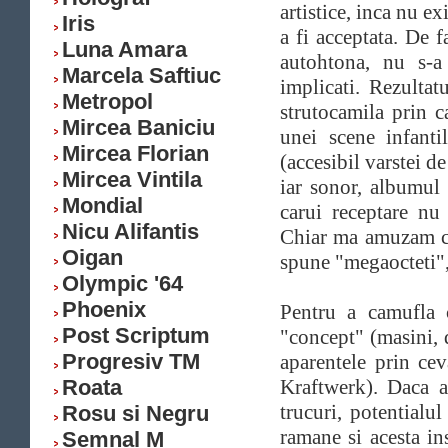
artistice, inca nu ex
Iris
a fi acceptata. De 
Luna Amara
autohtona, nu s-a 
Marcela Saftiuc
implicati. Rezultat
Metropol
strutocamila prin 
Mircea Baniciu
unei scene infanti
Mircea Florian
(accesibil varstei de
Mircea Vintila
iar sonor, albumul 
Mondial
carui receptare nu
Nicu Alifantis
Chiar ma amuzam c
Oigan
spune "megaocteti",
Olympic '64
Phoenix
Pentru a camufla 
Post Scriptum
"concept" (masini, d
Progresiv TM
aparentele prin cev
Roata
Kraftwerk). Daca a
trucuri, potentialu
Rosu si Negru
ramane si acesta in
Semnal M