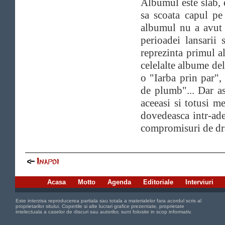
Albumul este slab, 
sa scoata capul pe 
albumul nu a avut n
perioadei lansarii
reprezinta primul a
celelalte albume del
o "Iarba prin par"
de plumb"... Dar a
aceeasi si totusi m
dovedeasca intr-ade
compromisuri de dr
Acasa
Motto
Agenda
Editoriale
Interviuri
Este interzisa reproducerea partiala sau totala a materialelor fara acordul scris al
proprietarilor sitului. Copertile si alte lucrari grafice prezentate, proprietate
intelectuala a caselor de discuri sau autorilor, sunt folosite in scop informativ.