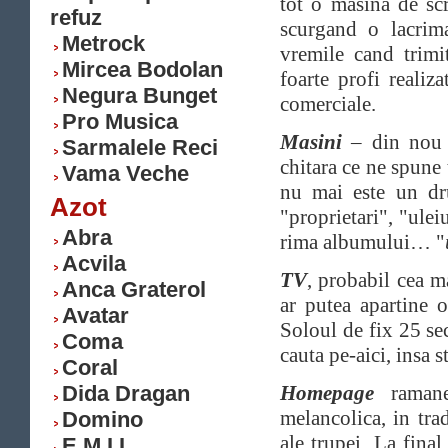
tot o masina de sc
refuz
scurgand o lacri
Metrock
vremile cand trimit
Mircea Bodolan
foarte profi realiza
Negura Bunget
comerciale.
Pro Musica
Masini
– din nou 
Sarmalele Reci
chitara ce ne spune 
Vama Veche
nu mai este un dr
Azot
"proprietari", "ulei
Abra
rima albumului… "
Acvila
TV
, probabil cea ma
Anca Graterol
ar putea apartine o
Avatar
Soloul de fix 25 se
Coma
cauta pe-aici, insa 
Coral
Dida Dragan
Homepage
raman
melancolica, in tra
Domino
ale trupei. La fina
E.M.I.L.