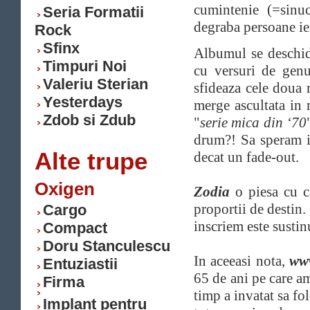
cumintenie (=sinuc
Seria Formatii
degraba persoane ies
Rock
Sfinx
Albumul se deschi
Timpuri Noi
cu versuri de genu
Valeriu Sterian
sfideaza cele doua 
Yesterdays
merge ascultata in
Zdob si Zdub
"
serie mica din ‘70
drum?! Sa speram in
Alte trupe
decat un fade-out.
Oxigen
Zodia
o piesa cu ca
proportii de destin.
Cargo
inscriem este sustin
Compact
Doru Stanculescu
In aceeasi nota,
ww
Entuziastii
65 de ani pe care am 
Firma
timp a invatat sa fo
Implant pentru