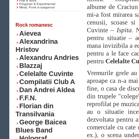
Pop & Rock
Progresiv & Experimental
albume de Craciun
Metal, Punk si subgenuri
mi-a fost mirarea sa
cenusii, scoase si 
Rock romanesc
Cuvinte –
Ispita
. 
Aievea
pentru situatie – a
Alexandrina
mana invizibila a 
Hristov
pentru a le face ca
Alexandru Andries
pentru
Celelalte C
Blazzaj
Vremurile grele au
Celelalte Cuvinte
aproape ca n-a mai 
Compilatii Club A
fine, o casa de disc
Dan Andrei Aldea
din trupele "colege
F.F.N.
reprofilat pe muzica
Florian din
au o situatie inc
Transilvania
dezvoltata pentru a
George Baicea
comerciale cu cate 
Blues Band
ex.), o scena unde
Holograf