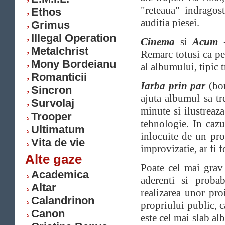
"reteaua" indragos
Ethos
auditia piesei.
Grimus
Illegal Operation
Cinema
si
Acum
-
Metalchrist
Remarc totusi ca p
Mony Bordeianu
al albumului, tipic 
Romanticii
Iarba prin par
(bon
Sincron
ajuta albumul sa tr
Survolaj
minute si ilustreaza
Trooper
tehnologie. In cazu
Ultimatum
inlocuite de un pro
Vita de vie
improvizatie, ar fi 
Alte gaze
Poate cel mai grav
Academica
aderenti si probab
Altar
realizarea unor pro
Calandrinon
propriului public, c
Canon
este cel mai slab a