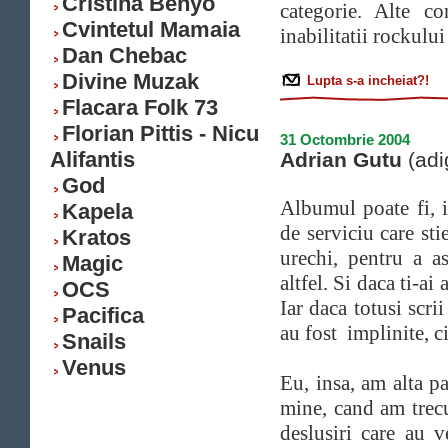
Cristina Benyo
categorie. Alte co
Cvintetul Mamaia
inabilitatii rockulu
Dan Chebac
Divine Muzak
Lupta s-a incheiat?!
Flacara Folk 73
Florian Pittis - Nicu
31 Octombrie 2004
Alifantis
Adrian Gutu
(adi
God
Albumul poate fi, i
Kapela
de serviciu care st
Kratos
urechi, pentru a a
Magic
altfel. Si daca ti-ai
OCS
Iar daca totusi scrii
Pacifica
au fost implinite, ci
Snails
Venus
Eu, insa, am alta p
mine, cand am trecut
deslusiri care au 