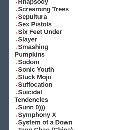
Rhapsody
Screaming Trees
Sepultura
Sex Pistols
Six Feet Under
Slayer
Smashing
Pumpkins
Sodom
Sonic Youth
Stuck Mojo
Suffocation
Suicidal
Tendencies
Sunn 0)))
Symphony X
System of a Down
Tang Chao (China)