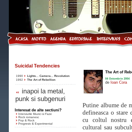
Suicidal Tendencies
The Art of Reb
1990
Lights... Camera... Revolution
04 Octombrie 2004
1992
The Art of Rebellion
de
Ioan Cora
inapoi la metal,
punk si subgenuri
Putine albume de me
Interesat de alte sectiuni?
defineasca o stare 
Interviurile Muzici si Faze
Rock romanesc
cu coltul nostru 
Pop & Rock
Progresiv & Experimental
cultural sau subcul