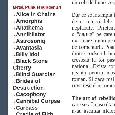
un colt de lume. Asp
Metal, Punk si subgenuri
Alice in Chains
Dar ce se intampla
Amorphis
deja mineriadele
Anathema
neplacute. (Prieten
Annihilator
o "
mutra
" pe care 
mai mare pumn pe ca
Astrosoniq
de comentarii. Poate
Avantasia
dintre rockerul bu
Billy Idol
cresteau la tot pas
Black Stone
national. Exista co
Cherry
geanta pentru mast
Blind Guardian
roman. Si daca mai 
Brides of
ceva iesit din comu
Destruction
Cacophony
The art of rebelli
Cannibal Corpse
care se afla asculta
Carcass
n-au ascultat nicio
Cradle of Filth