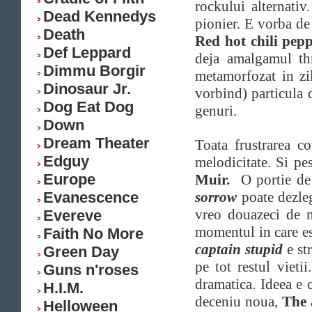
rockului alternativ
Dead Kennedys
pionier. E vorba d
Death
Red hot chili pep
Def Leppard
deja amalgamul t
Dimmu Borgir
metamorfozat in zi
Dinosaur Jr.
vorbind) particula 
Dog Eat Dog
genuri.
Down
Dream Theater
Toata frustrarea co
Edguy
melodicitate. Si pe
Europe
Muir.
O portie d
Evanescence
sorrow
poate dezleg
vreo douazeci de 
Evereve
momentul in care es
Faith No More
captain
stupid
e st
Green Day
pe tot restul vieti
Guns n'roses
dramatica. Ideea e 
H.I.M.
deceniu noua,
The 
Helloween