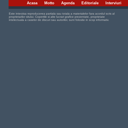
Acasa
Motto
Agenda
Editoriale
Interviuri
Este interzisa reproducerea partiala sau totala a materialelor fara acordul scris al
proprietarilor sitului. Copertile si alte lucrari grafice prezentate, proprietate
intelectuala a caselor de discuri sau autorilor, sunt folosite in scop informativ.