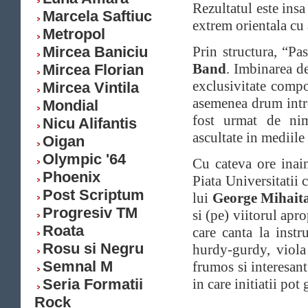
Rezultatul este insa
Marcela Saftiuc
extrem orientala cu 
Metropol
Mircea Baniciu
Prin structura, “Pa
Band
. Imbinarea d
Mircea Florian
exclusivitate compo
Mircea Vintila
asemenea drum intr
Mondial
fost urmat de nime
Nicu Alifantis
ascultate in mediile
Oigan
Olympic '64
Cu cateva ore inain
Phoenix
Piata Universitatii 
Post Scriptum
lui
George Mihait
Progresiv TM
si (pe) viitorul ap
Roata
care canta la instr
Rosu si Negru
hurdy-gurdy, viola
Semnal M
frumos si interesan
Seria Formatii
in care initiatii pot 
Rock