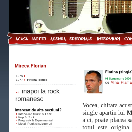
Mircea Florian
Fintina (single
1975
08 Septembrie 2006
1977
Fintina (single)
de
Mihai Plama
inapoi la rock
romanesc
Vocea, chitara acust
Interesat de alte sectiuni?
single apartin lui
M
Interviurile Muzici si Faze
Pop & Rock
aici, poate placea 
Progresiv & Experimental
Metal, Punk si subgenuri
totul este origina