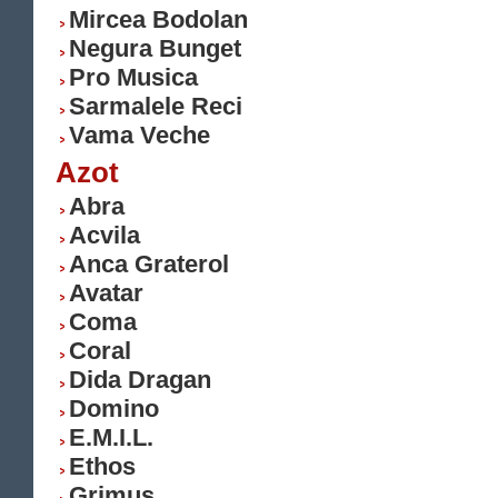
Mircea Bodolan
Negura Bunget
Pro Musica
Sarmalele Reci
Vama Veche
Azot
Abra
Acvila
Anca Graterol
Avatar
Coma
Coral
Dida Dragan
Domino
E.M.I.L.
Ethos
Grimus