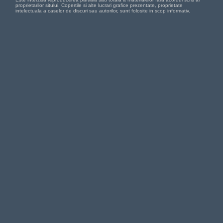
proprietarilor sitului. Copertile si alte lucrari grafice prezentate, proprietate
intelectuala a caselor de discuri sau autorilor, sunt folosite in scop informativ.