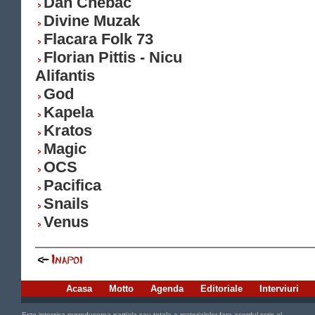
Dan Chebac
Divine Muzak
Flacara Folk 73
Florian Pittis - Nicu
Alifantis
God
Kapela
Kratos
Magic
OCS
Pacifica
Snails
Venus
Acasa
Motto
Agenda
Editoriale
Interviuri
Este interzisa reproducerea partiala sau totala a materialelor fara acordul scris al