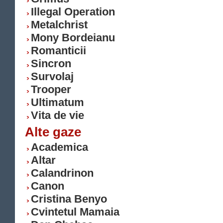
Illegal Operation
Metalchrist
Mony Bordeianu
Romanticii
Sincron
Survolaj
Trooper
Ultimatum
Vita de vie
Alte gaze
Academica
Altar
Calandrinon
Canon
Cristina Benyo
Cvintetul Mamaia