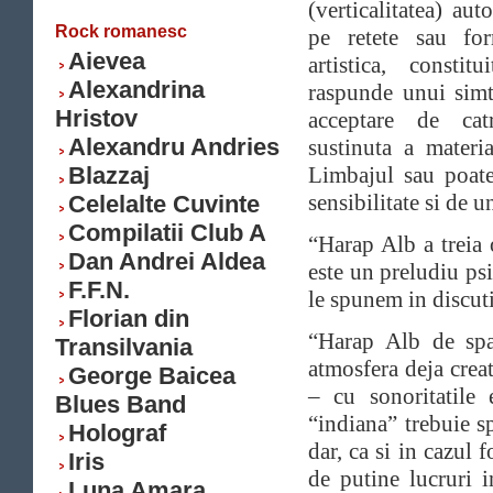
(verticalitatea) au
Rock romanesc
pe retete sau for
Aievea
artistica, consti
Alexandrina
raspunde unui simt
Hristov
acceptare de cat
Alexandru Andries
sustinuta a materi
Blazzaj
Limbajul sau poate
sensibilitate si de u
Celelalte Cuvinte
Compilatii Club A
“Harap Alb a treia o
Dan Andrei Aldea
este un preludiu psi
F.F.N.
le spunem in discuti
Florian din
“Harap Alb de spa
Transilvania
atmosfera deja crea
George Baicea
– cu sonoritatile 
Blues Band
“indiana” trebuie s
Holograf
dar, ca si in cazul
Iris
de putine lucruri 
Luna Amara