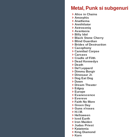
Metal, Punk si subgenuri
Alice in Chains
Amorphis
Anathema
Annihilator
Astrosoniq
Avantasia
Billy Idol
Black Stone Cherry
Blind Guardian
Brides of Destruction
Cacophony
Cannibal Corpse
Carcass
Cradle of Filth
Dead Kennedys
Death
Def Leppard
Dimmu Borgir
Dinosaur Jr.
Dog Eat Dog
Down
Dream Theater
Edguy
Europe
Evanescence
Evereve
Faith No More
Green Day
Guns n'roses
H.I.M.
Helloween
Iced Earth
Iron Maiden
Judas Priest
Katatonia
King Diamond
Korn