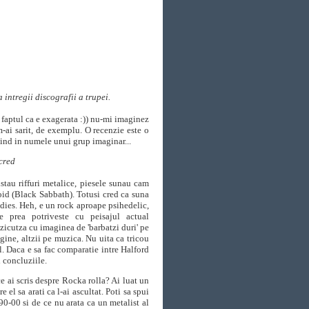
 intregii discografii a trupei.
 faptul ca e exagerata :)) nu-mi imaginez
m-ai sarit, de exemplu. O recenzie este o
rbind in numele unui grup imaginar...
 cred
tau riffuri metalice, piesele sunau cam
noid (Black Sabbath). Totusi cred ca suna
oodies. Heh, e un rock aproape psihedelic,
prea potriveste cu peisajul actual
cutza cu imaginea de 'barbatzi duri' pe
agine, altzii pe muzica. Nu uita ca tricou
l. Daca e sa fac comparatie intre Halford
i concluziile.
ce ai scris despre Rocka rolla? Ai luat un
e el sa arati ca l-ai ascultat. Poti sa spui
90-00 si de ce nu arata ca un metalist al