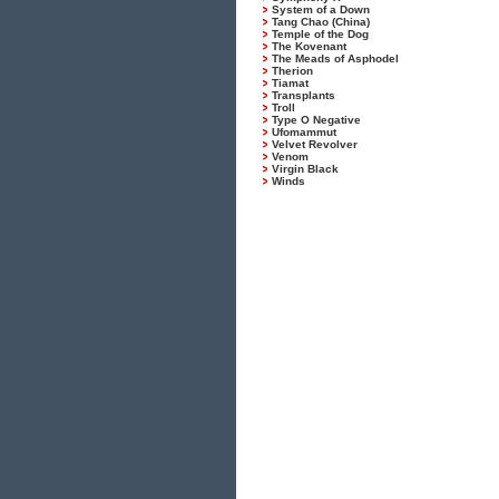
System of a Down
Tang Chao (China)
Temple of the Dog
The Kovenant
The Meads of Asphodel
Therion
Tiamat
Transplants
Troll
Type O Negative
Ufomammut
Velvet Revolver
Venom
Virgin Black
Winds