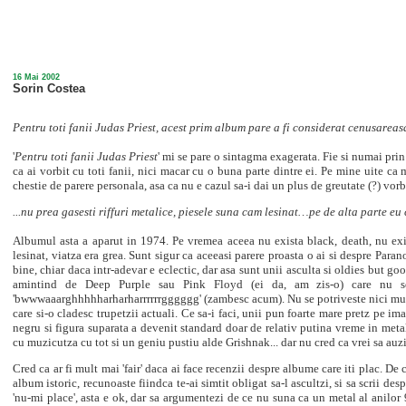
16 Mai 2002
Sorin Costea
Pentru toti fanii Judas Priest, acest prim album pare a fi considerat cenusareasa
'
Pentru toti fanii Judas Priest
' mi se pare o sintagma exagerata. Fie si numai prin
ca ai vorbit cu toti fanii, nici macar cu o buna parte dintre ei. Pe mine uite ca 
chestie de parere personala, asa ca nu e cazul sa-i dai un plus de greutate (?) vo
...nu prea gasesti riffuri metalice, piesele suna cam lesinat…pe de alta parte eu
Albumul asta a aparut in 1974. Pe vremea aceea nu exista black, death, nu exis
lesinat, viatza era grea. Sunt sigur ca aceeasi parere proasta o ai si despre Para
bine, chiar daca intr-adevar e eclectic, dar asa sunt unii asculta si oldies but g
amintind de Deep Purple sau Pink Floyd (ei da, am zis-o) care nu se 
'bwwwaaarghhhhharharharrrrrrgggggg' (zambesc acum). Nu se potriveste nici muzi
care si-o cladesc trupetzii actuali. Ce sa-i faci, unii pun foarte mare pretz pe im
negru si figura suparata a devenit standard doar de relativ putina vreme in meta
cu muzicutza cu tot si un geniu pustiu alde Grishnak... dar nu cred ca vrei sa auz
Cred ca ar fi mult mai 'fair' daca ai face recenzii despre albume care iti plac. De 
album istoric, recunoaste fiindca te-ai simtit obligat sa-l ascultzi, si sa scrii despr
'nu-mi place', asta e ok, dar sa argumentezi de ce nu suna ca un metal al anilor 