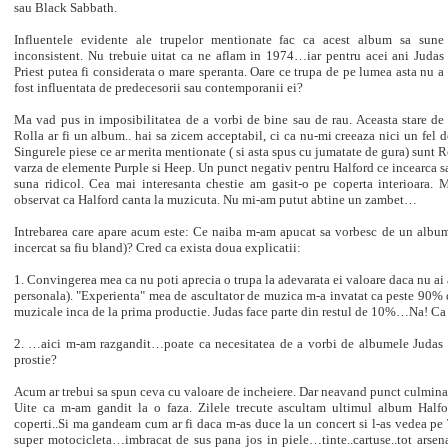
sau Black Sabbath.
Influentele evidente ale trupelor mentionate fac ca acest album sa sune
inconsistent. Nu trebuie uitat ca ne aflam in 1974…iar pentru acei ani Judas
Priest putea fi considerata o mare speranta. Oare ce trupa de pe lumea asta nu a
fost influentata de predecesorii sau contemporanii ei?
Ma vad pus in imposibilitatea de a vorbi de bine sau de rau. Aceasta stare de
Rolla ar fi un album.. hai sa zicem acceptabil, ci ca nu-mi creeaza nici un fel d
Singurele piese ce ar merita mentionate ( si asta spus cu jumatate de gura) sunt 
varza de elemente Purple si Heep. Un punct negativ pentru Halford ce incearca 
suna ridicol. Cea mai interesanta chestie am gasit-o pe coperta interioara.
observat ca Halford canta la muzicuta. Nu mi-am putut abtine un zambet…
Intrebarea care apare acum este: Ce naiba m-am apucat sa vorbesc de un album a
incercat sa fiu bland)? Cred ca exista doua explicatii:
1. Convingerea mea ca nu poti aprecia o trupa la adevarata ei valoare daca nu ai
personala). "Experienta" mea de ascultator de muzica m-a invatat ca peste 90% di
muzicale inca de la prima productie. Judas face parte din restul de 10%…Na! Ca fa
2. …aici m-am razgandit…poate ca necesitatea de a vorbi de albumele Judas 
prostie?
Acum ar trebui sa spun ceva cu valoare de incheiere. Dar neavand punct culmi
Uite ca m-am gandit la o faza. Zilele trecute ascultam ultimul album Halfo
coperti..Si ma gandeam cum ar fi daca m-as duce la un concert si l-as vede
super motocicleta…imbracat de sus pana jos in piele…tinte..cartuse..tot ar