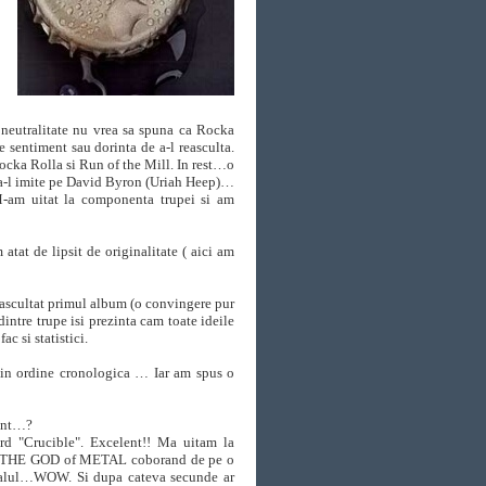
 neutralitate nu vrea sa spuna ca Rocka
e sentiment sau dorinta de a-l reasculta.
Rocka Rolla si Run of the Mill. In rest…o
sa-l imite pe David Byron (Uriah Heep)…
 M-am uitat la componenta trupei si am
tat de lipsit de originalitate ( aici am
 ascultat primul album (o convingere pur
ntre trupe isi prezinta cam toate ideile
c si statistici.
in ordine cronologica … Iar am spus o
nant…?
rd "Crucible". Excelent!! Ma uitam la
a pe THE GOD of METAL coborand de pe o
senalul…WOW. Si dupa cateva secunde ar