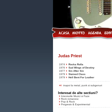
Judas Priest
1974
Rocka Rolla
1976
Sad Wings of Destiny
1977
Sin After Sin
1979
Stained Class
1979
Hell Bent For Leather
inapoi la metal, punk si subgenuri
Interesat de alte sectiuni?
Interviurile Muzici si Faze
Rock romanesc
Pop & Rock
Progresiv & Experimental