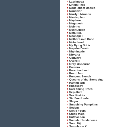
Lacrimosa
Linkin Park
Made out of Babies
Manowar
Marilyn Manson
Masterplan
Mayhem
Megadeth
Melvins
Meshuggah
Metallica
Moonspell
Mother Love Bone
Motorhead
My Dying Bride
Napalm Death
Nightingale
Nirvana
Obituary
Overkill
Ozzy Osbourne
Pantera
Paradise Lost
Pearl Jam
Pungent Stench
Queens of the Stone Age
Rammstein
Rhapsody
Screaming Trees
Sepultura
Sex Pistols
Six Feet Under
Slayer
Smashing Pumpkins
Sodom
Sonic Youth
Stuck Mojo
Suffocation
Suicidal Tendencies
Sunn 0)))
Symphony X