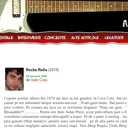
Rocka Rolla
(1974)
29 Ianuarie 2002
de
Ioan Cora
Coperta acestui album din 1974 ma face sa ma gandesc la Coca Cola. Am tot
cautat pe net informatii despre aceasta asociere…N-am gasit nimic. Dar parca e
prea evident. Pe vremea aia inca nu se inventase sloganul "Viata are gust…"
Bleaaahhh!!!................. Pentru toti fanii Judas Priest, acest prim album pare a fi
considerat cenusareasa intregii discografii a trupei. Pe de o parte ii inteleg…nu
prea gasesti riffuri metalice, piesele suna cam lesinat…pe de alta parte eu cred
ca nu trebuie neglijate radacinile acestei trupe. Vezi Deep Purple, Uriah Heep