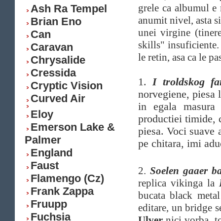
grele ca albumul e 
Ash Ra Tempel
anumit nivel, asta s
Brian Eno
unei virgine (tiner
Can
skills" insuficiente
Caravan
le retin, asa ca le pa
Chrysalide
Cressida
1.
I troldskog f
Cryptic Vision
norvegiene, piesa 
Curved Air
in egala masura d
Eloy
productiei timide, 
Emerson Lake &
piesa. Voci suave a
Palmer
pe chitara, imi ad
England
Faust
2.
Soelen gaaer b
Flamengo (Cz)
replica vikinga la
Frank Zappa
bucata black metal
Fruupp
editare, un bridge s
Fuchsia
Ulver
nici vorba, t