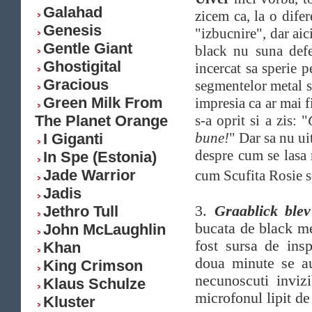
Galahad
zicem ca, la o difer
Genesis
"izbucnire", dar ai
Gentle Giant
black nu suna defe
Ghostigital
incercat sa sperie p
Gracious
segmentelor metal su
Green Milk From
impresia ca ar mai f
The Planet Orange
s-a oprit si a zis: "
bune!
" Dar sa nu ui
I Giganti
despre cum se lasa 
In Spe (Estonia)
Jade Warrior
cum Scufita Rosie 
Jadis
Jethro Tull
3.
Graablick ble
bucata de black met
John McLaughlin
fost sursa de ins
Khan
doua minute se au
King Crimson
necunoscuti inviz
Klaus Schulze
microfonul lipit de 
Kluster