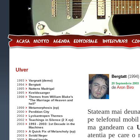
Ulver
Bergtatt
(1994)
1993
Vargnatt (demo)
20 Septembrie 2003
1994
Bergtatt
de
Aron Biro
1995
Nattens Madrigal
1995
Kveldssanger
1998
Themes from William Blake's
''The Marriage of Heaven and
hell''
1999
Metamorphosis (ep)
Stateam mai deuna
2000
Perdition City
2002
Lyckantropen Themes
pe telefonul mobil
2002
Teachings in Silence (2 X ep)
2003
1993 - 2003: 1st Decade in the
ma gandeam ca
Machines
2003
A Quick Fix of Melancholy (ep)
atentia pe care o
2003
Svidd Neger
2005
Blood Inside