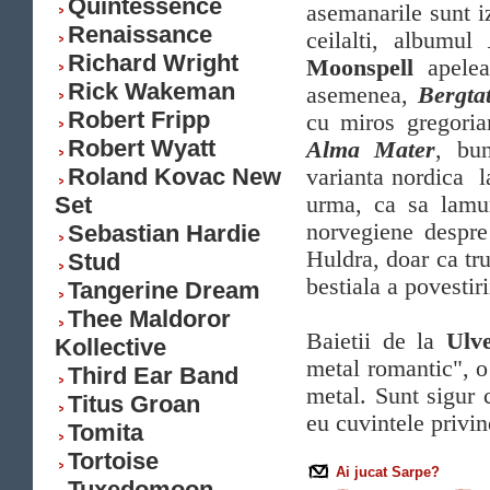
Quintessence
asemanarile sunt i
Renaissance
ceilalti, albumul
Richard Wright
Moonspell
apelea
Rick Wakeman
asemenea,
Bergta
Robert Fripp
cu miros gregoria
Robert Wyatt
Alma Mater
, bun
Roland Kovac New
varianta nordica 
Set
urma, ca sa lamu
norvegiene despre 
Sebastian Hardie
Huldra, doar ca tr
Stud
bestiala a povestiri
Tangerine Dream
Thee Maldoror
Baietii de la
Ulv
Kollective
metal romantic", o
Third Ear Band
metal. Sunt sigur 
Titus Groan
eu cuvintele privi
Tomita
Tortoise
Ai jucat Sarpe?
Tuxedomoon