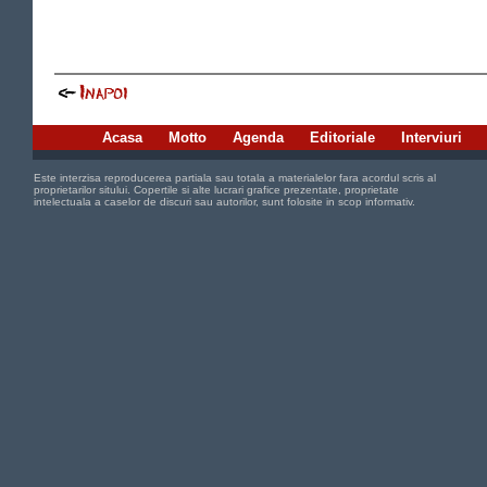
Acasa
Motto
Agenda
Editoriale
Interviuri
Este interzisa reproducerea partiala sau totala a materialelor fara acordul scris al
proprietarilor sitului. Copertile si alte lucrari grafice prezentate, proprietate
intelectuala a caselor de discuri sau autorilor, sunt folosite in scop informativ.