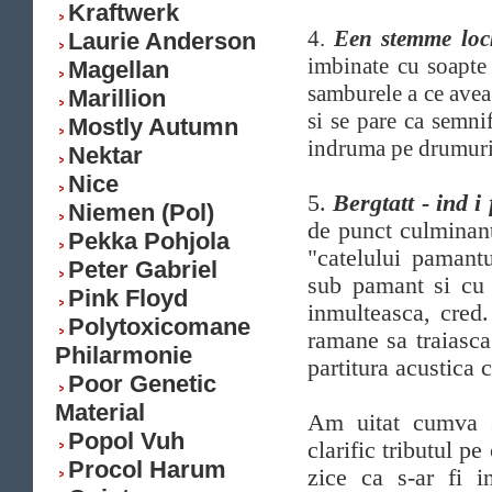
Kraftwerk
4.
Een stemme loc
Laurie Anderson
imbinate cu soapte 
Magellan
samburele a ce avea
Marillion
si se pare ca semnif
Mostly Autumn
indruma pe drumuri 
Nektar
Nice
5.
Bergtatt - ind 
Niemen (Pol)
de punct culminant
Pekka Pohjola
"catelului pamantu
Peter Gabriel
sub pamant si cu a
Pink Floyd
inmulteasca, cred.
Polytoxicomane
ramane sa traiasca 
Philarmonie
partitura acustica 
Poor Genetic
Material
Am uitat cumva
Popol Vuh
clarific tributul pe
Procol Harum
zice ca s-ar fi i