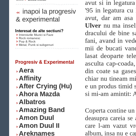
avut si in legatura
'95 in legatura cu
inapoi la progresiv
avut, dar am asa 
& experimental
Ulver
nu ma insel
Interesat de alte sectiuni?
dracului de bine 
Interviurile Muzici si Faze
Rock romanesc
fani, avand in ved
Pop & Rock
Metal, Punk si subgenuri
mii de bucati vand
lasat deoparte te
Progresiv & Experimental
asculta cap-coada,
Aera
din coate sa gases
Affinity
chiar nu tineam m
After Crying (Hu)
e un produs timid s
Ahora Mazda
si mi-am amintit: 
Albatros
Amazing Band
Coperta contine un 
Amon Duul
deasupra careia se
Amon Duul II
care l-am vazut vr
Areknames
album, insa nu e ca