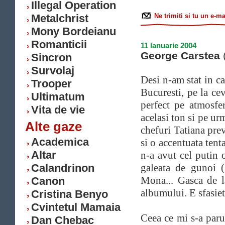
Illegal Operation
Metalchrist
Ne trimiti si tu un e-ma
Mony Bordeianu
Romanticii
11 Ianuarie 2004
George Carstea
(
Sincron
Survolaj
Desi n-am stat in ca
Trooper
Bucuresti, pe la ce
Ultimatum
perfect pe atmosfe
Vita de vie
acelasi ton si pe u
Alte gaze
chefuri Tatiana prev
Academica
si o accentuata tent
Altar
n-a avut cel putin 
Calandrinon
galeata de gunoi (
Mona... Gasca de l
Canon
albumului. E sfasiet
Cristina Benyo
Cvintetul Mamaia
Ceea ce mi s-a paru
Dan Chebac