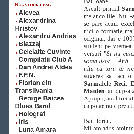
Bai Ioane...
Rock romanesc
Ascult primul
Sar
Aievea
melancoliile. Nu l-
Alexandrina
se pare acum excel
Hristov
nici o formatie mai
Alexandru Andries
original, dar e 100
Blazzaj
student pe vremea 
Celelalte Cuvinte
versuri "
Si nu cute
Compilatii Club A
somn usor.... Ahh...
Dan Andrei Aldea
uita ca tara te vre
F.F.N.
sugerez sa faci o
Florian din
Sarmalele Reci
. 
Transilvania
Maiden
si dup-a
George Baicea
Apropo, anul trecut
Blues Band
ca poate nu e prea t
Holograf
Bai Horia...
Iris
Mi-am adus aminte d
Luna Amara