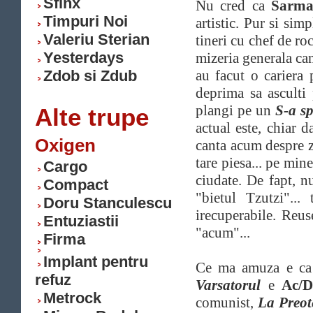
Sfinx
Nu cred ca
Sarma
Timpuri Noi
artistic. Pur si sim
Valeriu Sterian
tineri cu chef de ro
Yesterdays
mizeria generala ca
Zdob si Zdub
au facut o cariera 
deprima sa asculti
plangi pe un
S-a sp
Alte trupe
actual este, chiar 
Oxigen
canta acum despre z
tare piesa... pe min
Cargo
ciudate. De fapt, 
Compact
"bietul Tzutzi"...
Doru Stanculescu
irecuperabile. Reus
Entuziastii
"acum"...
Firma
Implant pentru
Ce ma amuza e ca a
refuz
Varsatorul
e
Ac/
Metrock
comunist,
La Preot