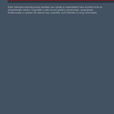
Este interzisa reproducerea partiala sau totala a materialelor fara acordul scris al
proprietarilor sitului. Copertile si alte lucrari grafice prezentate, proprietate
intelectuala a caselor de discuri sau autorilor, sunt folosite in scop informativ.