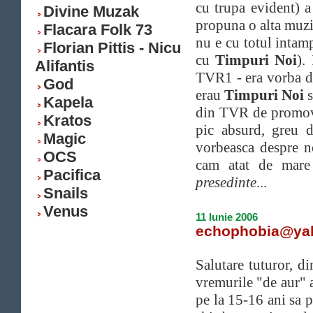
cu trupa evident) a 
Divine Muzak
propuna o alta muzi
Flacara Folk 73
nu e cu totul intam
Florian Pittis - Nicu
cu
Timpuri Noi
).
Alifantis
TVR1 - era vorba d
God
erau
Timpuri Noi
s
Kapela
din TVR de promova
Kratos
pic absurd, greu 
Magic
vorbeasca despre n
OCS
cam atat de mare
Pacifica
presedinte
...
Snails
Venus
11 Iunie 2006
echophobia@ya
Salutare tuturor, di
vremurile "de aur" 
pe la 15-16 ani sa