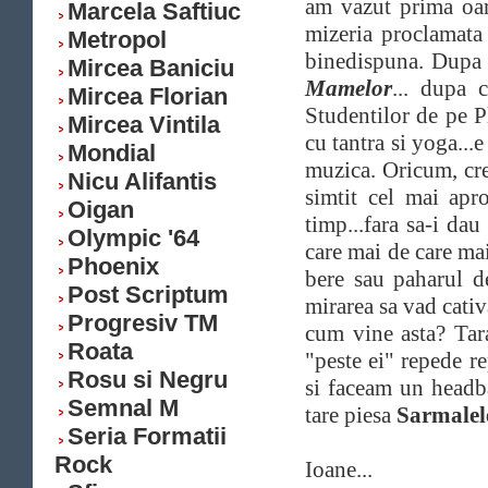
am vazut prima oar
Marcela Saftiuc
mizeria proclamata
Metropol
binedispuna. Dupa c
Mircea Baniciu
Mamelor
... dupa 
Mircea Florian
Studentilor de pe P
Mircea Vintila
cu tantra si yoga...e
Mondial
muzica. Oricum, cr
Nicu Alifantis
simtit cel mai ap
Oigan
timp...fara sa-i da
Olympic '64
care mai de care mai
Phoenix
bere sau paharul de
Post Scriptum
mirarea sa vad cativ
Progresiv TM
cum vine asta? Tara
Roata
"peste ei" repede r
Rosu si Negru
si faceam un headb
Semnal M
tare piesa
Sarmalel
Seria Formatii
Rock
Ioane...