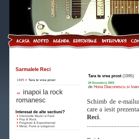
Sarmalele Reci
Tara te vrea prost
(1995)
1995
Tara te vrea prost
29 Decembrie 2003
de
Horia Diaconescu si Ioan
inapoi la rock
romanesc
Schimb de e-mailur
care a iesit prezen
Interesat de alte sectiuni?
Reci
.
Interviurile Muzici si Faze
Pop & Rock
Progresiv & Experimental
.................................
Metal, Punk si subgenuri