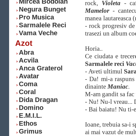
Mircea Bodolan
rock,
Violeta
- ca
Negura Bunget
Mamelor
- cantecu
Pro Musica
manea lautareasca (m
Sarmalele Reci
- rock progresiv de
Vama Veche
trasezi un album coe
Azot
Horia..
Abra
Ce ciudata e trece
Acvila
Sarmalele reci
Vac
Anca Graterol
- Aveti ultimul
Sara
Avatar
- Da! mi-a raspuns 
Coma
dinainte
Maniac
.
Coral
M-am gandit sa fac
Dida Dragan
- Nu! Nu-l vreau...
Domino
- Bai baiatu! Nu ti-
E.M.I.L.
Ethos
Ioane, trebuia sa-i 
Grimus
ai mai vazut de mul