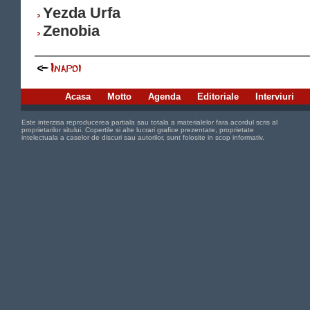
Yezda Urfa
Zenobia
Acasa
Motto
Agenda
Editoriale
Interviuri
Este interzisa reproducerea partiala sau totala a materialelor fara acordul scris al
proprietarilor sitului. Copertile si alte lucrari grafice prezentate, proprietate
intelectuala a caselor de discuri sau autorilor, sunt folosite in scop informativ.