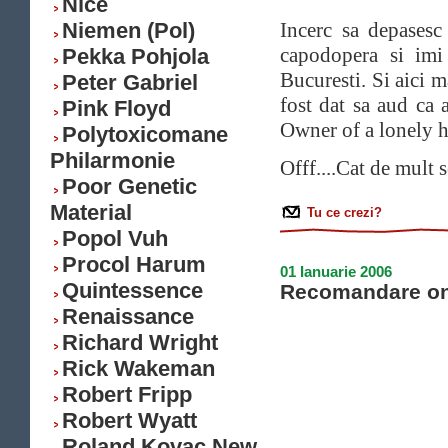
Nice
Niemen (Pol)
Incerc sa depasesc
capodopera si imi 
Pekka Pohjola
Bucuresti. Si aici m
Peter Gabriel
fost dat sa aud ca
Pink Floyd
Owner of a lonely he
Polytoxicomane
Philarmonie
Offf....Cat de mult s
Poor Genetic
Material
Tu ce crezi?
Popol Vuh
Procol Harum
01 Ianuarie 2006
Quintessence
Recomandare on
Renaissance
Richard Wright
Rick Wakeman
Robert Fripp
Robert Wyatt
Roland Kovac New