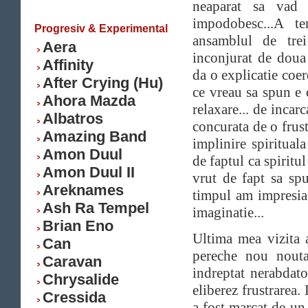
neaparat sa vad 
impodobesc...A t
Progresiv & Experimental
ansamblul de tre
Aera
inconjurat de dou
Affinity
da o explicatie coere
After Crying (Hu)
ce vreau sa spun e 
Ahora Mazda
relaxare... de incarc
Albatros
concurata de o frust
Amazing Band
implinire spirituala
Amon Duul
de faptul ca spiritu
Amon Duul II
vrut de fapt sa sp
Areknames
timpul am impresia 
Ash Ra Tempel
imaginatie...
Brian Eno
Ultima mea vizita 
Can
pereche nou nouta
Caravan
indreptat nerabdat
Chrysalide
eliberez frustrarea.
Cressida
a fost marcat de un