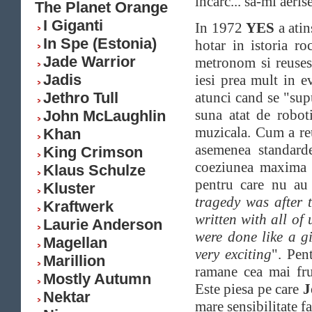
incarc... sa-mi aeris
The Planet Orange
I Giganti
In 1972
YES
a atin
In Spe (Estonia)
hotar in istoria r
Jade Warrior
metronom si reuses
Jadis
iesi prea mult in e
Jethro Tull
atunci cand se "sup
suna atat de roboti
John McLaughlin
muzicala. Cum a re
Khan
asemenea standarde
King Crimson
coeziunea maxima
Klaus Schulze
pentru care nu au 
Kluster
tragedy was after 
Kraftwerk
written with all of
Laurie Anderson
were done like a g
Magellan
very exciting
". Pen
Marillion
ramane cea mai fru
Mostly Autumn
Este piesa pe care
J
Nektar
mare sensibilitate fa