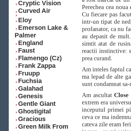
Cryptic Vision
Perechea cea noua d
Curved Air
Cu fiecare pas facu
Eloy
intr-un tipat de ned
Emerson Lake &
profanator, ca nu fa
Palmer
au depasit de mult.
England
simtit atat de rus
Faust
reactii instinctive:
Flamengo (Cz)
prea curand.
Frank Zappa
Am inteles faptul c
Fruupp
ma lepad de alte ga
Fuchsia
sunt condamnat sa-m
Galahad
Am ascultat
Close 
Genesis
extrem era universu
Gentle Giant
inceputul primei p
Ghostigital
ceva ce ma indemna 
Gracious
cateva zile eram feri
Green Milk From