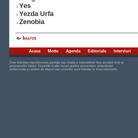
Yes
Yezda Urfa
Zenobia
Acasa
Motto
Agenda
Editoriale
Interviuri
Este interzisa reproducerea partiala sau totala a materialelor fara acordul scris al
proprietarilor sitului. Copertile si alte lucrari grafice prezentate, proprietate
intelectuala a caselor de discuri sau autorilor, sunt folosite in scop informativ.