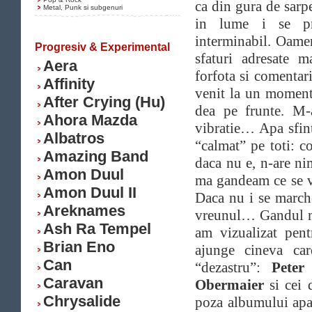
ca din gura de sarp
Metal, Punk si subgenuri
in lume i se pre
interminabil. Oameni
Progresiv & Experimental
sfaturi adresate m
Aera
forfota si comentar
Affinity
venit la un moment 
After Crying (Hu)
dea pe frunte. M-
Ahora Mazda
vibratie… Apa sfin
Albatros
“calmat” pe toti: c
Amazing Band
daca nu e, n-are ni
Amon Duul
ma gandeam ce se va
Amon Duul II
Daca nu i se march
Areknames
vreunul… Gandul m
Ash Ra Tempel
am vizualizat pent
Brian Eno
ajunge cineva car
Can
“dezastru”:
Peter
Caravan
Obermaier
si cei
Chrysalide
poza albumului apar 