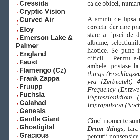
Cressida
ca de obicei, numar
Cryptic Vision
A aminti de lipsa 
Curved Air
corecta, dar care pr
Eloy
stare a lipsei de d
Emerson Lake &
albume, selectiunil
Palmer
haotice. Se pune i
England
dificil… Pentru a-i
Faust
ambele ipostaze la
Flamengo (Cz)
things (Erschlagze
Frank Zappa
yea (Zerbeatelt) 
Fruupp
Frequency (Entzwei
Fuchsia
Expressionidiom 
Galahad
Impropulsion (Noch
Genesis
Gentle Giant
Cinci momente sunt 
Ghostigital
Drum things
, far
Gracious
percutii nonsensice 