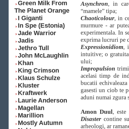
Green Milk From
Asynchron
, in ca
The Planet Orange
“mamele” tipa;
I Giganti
Chaoticolour
, in c
In Spe (Estonia)
murmure - ar putea 
experimentala. In se
Jade Warrior
exprima lucruri pe c
Jadis
Expressionidiom
, 
Jethro Tull
intuitive; o gratuit
John McLaughlin
ului;
Khan
Impropulsion
trimi
King Crimson
acelasi timp de in
Klaus Schulze
bucatii echivaleaz
Kluster
gasesti un ciob te 
Kraftwerk
aduni numai zgura s
Laurie Anderson
Magellan
Amon Duul
, este
Marillion
Disaster
contine s
Mostly Autumn
arheologi, ar raman