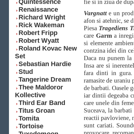
Quintessence
fie si in ziua de du
Renaissance
Vargnatt
e un produ
Richard Wright
afon si atehnic, se
Rick Wakeman
Piesa
Tragediens 
Robert Fripp
care
Garm
a inregi
Robert Wyatt
si elemente ambien
Roland Kovac New
contzina idei din ce
Set
Daca nu punem la 
Sebastian Hardie
Insa are si inerente
Stud
fara dinti in gura
Tangerine Dream
ramasite de uraniu p
Thee Maldoror
de barbati. Oasele g
Kollective
iar dintii degeaba c
Third Ear Band
care unele din femei
Titus Groan
Suceava, la barbati
reactii pavloviene, 
Tomita
sunt cariati. Sound
Tortoise
provocare recomand
Tuxedomoon