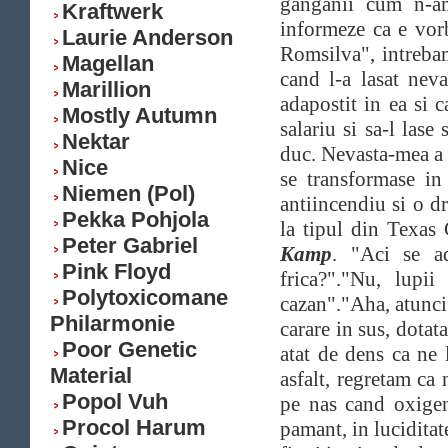
ganganii cum n-am
Kraftwerk
informeze ca e vor
Laurie Anderson
Romsilva", intreba
Magellan
cand l-a lasat nev
Marillion
adapostit in ea si 
Mostly Autumn
salariu si sa-l las
Nektar
duc. Nevasta-mea a v
Nice
se transformase in
Niemen (Pol)
antiincendiu si o d
Pekka Pohjola
la tipul din Texas
Peter Gabriel
Kamp
. "Aci se a
Pink Floyd
frica?"."Nu, lupi
Polytoxicomane
cazan"."Aha, atunci 
Philarmonie
carare in sus, dota
Poor Genetic
atat de dens ca ne 
Material
asfalt, regretam ca
Popol Vuh
pe nas cand oxigen
Procol Harum
pamant, in luciditat