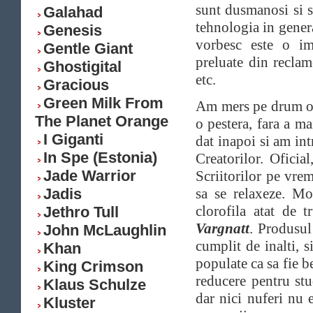
sunt dusmanosi si 
Galahad
tehnologia in genera
Genesis
vorbesc este o im
Gentle Giant
preluate din reclame
Ghostigital
etc.
Gracious
Green Milk From
Am mers pe drum o b
The Planet Orange
o pestera, fara a ma
I Giganti
dat inapoi si am in
In Spe (Estonia)
Creatorilor. Ofici
Jade Warrior
Scriitorilor pe vr
Jadis
sa se relaxeze. Mo
clorofila atat de 
Jethro Tull
Vargnatt
. Produsul
John McLaughlin
cumplit de inalti, s
Khan
populate ca sa fie be
King Crimson
reducere pentru stu
Klaus Schulze
dar nici nuferi nu 
Kluster