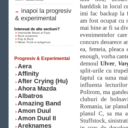
harddisk in locul ce
inapoi la progresiv
imi fac backup la f
& experimental
am fost ocupat cu n
mai bine ar fi sa d
Interesat de alte sectiuni?
Interviurile Muzici si Faze
evenimentelor care
Rock romanesc
Pop & Rock
concurs deoarece am
Metal, Punk si subgenuri
ea, femeia, pleaca 
enough, vorba cante
Progresiv & Experimental
demoul
Ulver
,
Var
Aera
split-urile cu trup
Affinity
faptul ca suna mai 
After Crying (Hu)
influenta lecturil
Ahora Mazda
Polirom, ma gandeam
Albatros
cluburi de bolnav
Amazing Band
Romania, iar planul
Amon Duul
planul C, sa ma a
Amon Duul II
Stuffstock, sinistra
Areknames
in curs de develop