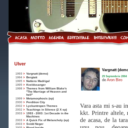
Ulver
Vargnatt (dem
1993
Vargnatt (demo)
29 Septembrie 2004
1994
Bergtatt
de
Aron Biro
1995
Nattens Madrigal
1995
Kveldssanger
1998
Themes from William Blake's
''The Marriage of Heaven and
hell''
1999
Metamorphosis (ep)
2000
Perdition City
Vara asta mi s-au i
2002
Lyckantropen Themes
2002
Teachings in Silence (2 X ep)
kkt. Printre altele,
2003
1993 - 2003: 1st Decade in the
Machines
de acasa, de la tar
2003
A Quick Fix of Melancholy (ep)
2003
Svidd Neger
unu nou, deoar
2005
Blood Inside