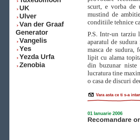
scurt, e vorba de 
UK
mustind de ambitie 
Ulver
conditiile tehnice c
Van der Graaf
Generator
P.S. Intr-un tarziu
Vangelis
aparatul de sudura 
Yes
masca de sudura, fo
Yezda Urfa
lipit cu alama topi
Zenobia
din buzunar niste 
lucratura tine maxim
o casa de discuri de
Vara asta ce ti s-a int
01 Ianuarie 2006
Recomandare on