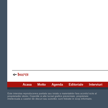
Acasa
Motto
Agenda
Editoriale
Interviuri
Este interzisa reproducerea partiala sau totala a materialelor fara acordul scris al
proprietarilor sitului. Copertile si alte lucrari grafice prezentate, proprietate
intelectuala a caselor de discuri sau autorilor, sunt folosite in scop informativ.