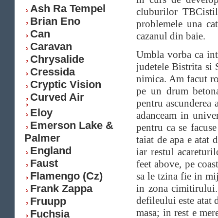
Ash Ra Tempel
cluburilor TBCisti
Brian Eno
problemele una cat
Can
cazanul din baie.
Caravan
Umbla vorba ca int
Chrysalide
judetele Bistrita si
Cressida
nimica. Am facut ro
Cryptic Vision
pe un drum betonat
Curved Air
pentru ascunderea a
Eloy
adanceam in unive
Emerson Lake &
pentru ca se facuse
Palmer
taiat de apa e atat
England
iar restul acareturi
Faust
feet above, pe coas
Flamengo (Cz)
sa le tzina fie in m
Frank Zappa
in zona cimitirului
defileului este atat
Fruupp
masa; in rest e me
Fuchsia