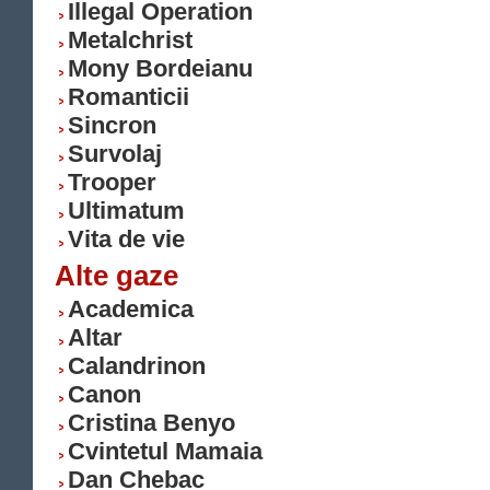
Illegal Operation
Metalchrist
Mony Bordeianu
Romanticii
Sincron
Survolaj
Trooper
Ultimatum
Vita de vie
Alte gaze
Academica
Altar
Calandrinon
Canon
Cristina Benyo
Cvintetul Mamaia
Dan Chebac