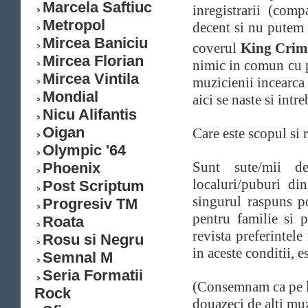
Marcela Saftiuc
inregistrarii (com
Metropol
decent si nu putem
Mircea Baniciu
coverul
King Crim
Mircea Florian
nimic in comun cu pi
Mircea Vintila
muzicienii incearca 
Mondial
aici se naste si intr
Nicu Alifantis
Oigan
Care este scopul si 
Olympic '64
Sunt sute/mii de 
Phoenix
localuri/puburi di
Post Scriptum
singurul raspuns p
Progresiv TM
pentru familie si p
Roata
revista preferintele
Rosu si Negru
in aceste conditii, 
Semnal M
Seria Formatii
(Consemnam ca pe la
Rock
douazeci de alti muz