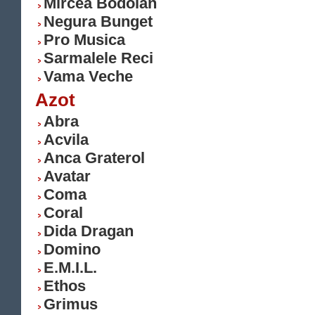
Mircea Bodolan
Negura Bunget
Pro Musica
Sarmalele Reci
Vama Veche
Azot
Abra
Acvila
Anca Graterol
Avatar
Coma
Coral
Dida Dragan
Domino
E.M.I.L.
Ethos
Grimus