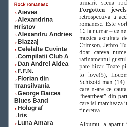
urmarit scena roc
Rock romanesc
Forgotten jewels
Aievea
retrospectiva a ac
Alexandrina
romanesc. Este vor
Hristov
16 la numar – ce ne 
Alexandru Andries
muzica ascultata d
Blazzaj
Crimson, Jethro Tul
Celelalte Cuvinte
doar cateva nume 
Compilatii Club A
rafinamentul gustul
Dan Andrei Aldea
pare bizar. Toate p
F.F.N.
to love(5), Locom
Florian din
Schizoid man (14) n
Transilvania
care n-are ce caut
George Baicea
“heartbeat” din par
Blues Band
care isi marcheaza i
Holograf
tineretea.
Iris
Luna Amara
Albumul a aparut i