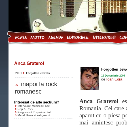
Anca Graterol
Forgotten Jew
2001
Forgotten Jewels
15 Decembrie 2004
de
Ioan Cora
inapoi la rock
romanesc
Anca Graterol
est
Interesat de alte sectiuni?
Interviurile Muzici si Faze
Romania. Cei care 
Pop & Rock
Progresiv & Experimental
aparut cu o piesa p
Metal, Punk si subgenuri
mai amintesc prob