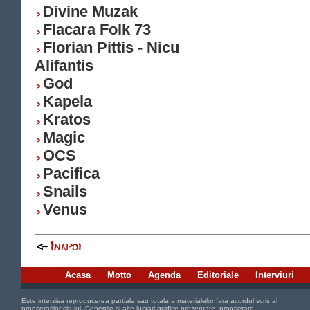
Divine Muzak
Flacara Folk 73
Florian Pittis - Nicu
Alifantis
God
Kapela
Kratos
Magic
OCS
Pacifica
Snails
Venus
Acasa
Motto
Agenda
Editoriale
Interviuri
Este interzisa reproducerea partiala sau totala a materialelor fara acordul scris al
proprietarilor sitului. Copertile si alte lucrari grafice prezentate, proprietate