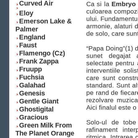
Curved Air
Ca si la
Embryo
culoarea compoziti
Eloy
ului. Fundamentul 
Emerson Lake &
armonie, alaturi
Palmer
de solo, care sun
England
Faust
“Papa Doing”(1) d
Flamengo (Cz)
sunet degajat a
Frank Zappa
selectate pentru
Fruupp
interventiile so
Fuchsia
care sunt const
Galahad
standard. Sunt al
pe rand de fiecare
Genesis
rezolvare muzic
Gentle Giant
Aici finalul este 
Ghostigital
Gracious
Solo-ul de tob
Green Milk From
rafinament inte
The Planet Orange
ritmica. Intrarea 