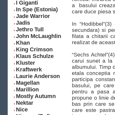
I Giganti
a basului creaza 
In Spe (Estonia)
care duce piesa s
Jade Warrior
Jadis
In “Hodibbel”(3)
Jethro Tull
secundara) si pe
John McLaughlin
filata a chitarii
realizat de aceas
Khan
King Crimson
“Sechs Achtel”(4)
Klaus Schulze
carui sunet a l
Kluster
albumului. Timp d
Kraftwerk
etala conceptia m
Laurie Anderson
participa consta
Magellan
basului, pe care 
Marillion
pentru a pasa a
Mostly Autumn
propune o linie d
Nektar
bas prin care se
Nice
care este pastrat