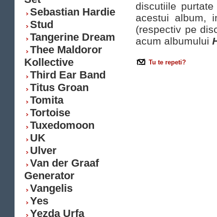
discutiile purtat
Sebastian Hardie
acestui album, i
Stud
(respectiv pe dis
Tangerine Dream
acum albumului
Thee Maldoror
Kollective
Tu te repeti?
Third Ear Band
Titus Groan
Tomita
Tortoise
Tuxedomoon
UK
Ulver
Van der Graaf
Generator
Vangelis
Yes
Yezda Urfa