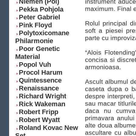
Niemen (Pol)
instrument aduce 
maximum. Final e
Pekka Pohjola
Peter Gabriel
Rolul principal d
Pink Floyd
soft a piesei pr
Polytoxicomane
parte cu improviza
Philarmonie
Poor Genetic
“Alois Flotending
Material
concisa si discre
Popol Vuh
armonioasa.
Procol Harum
Quintessence
Ascult albumul d
Renaissance
caseta dupa o b
Richard Wright
despre interpreti,
sau macar titluri
Rick Wakeman
daca nu cumva e
Robert Fripp
primavara anulu
Robert Wyatt
alte doua album
Roland Kovac New
ascultare cu alb
Set