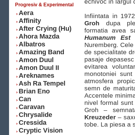
echivoc in largu
Progresiv & Experimental
Aera
Infiintata in 197
Affinity
Groh
dupa ple
After Crying (Hu)
formatia avea s
Ahora Mazda
Humanum Es
Albatros
Nuremberg. Cele s
Amazing Band
de specialitate d
pasaje depasesc 
Amon Duul
evitarea volunta
Amon Duul II
monotoniei sunt 
Areknames
atmosfera propice
Ash Ra Tempel
semn de maturitat
Brian Eno
Accentele minimal
Can
nivel formal sunt
Caravan
Groh – semnata
Chrysalide
Kreuzeder
– saxo
Cressida
tobe. La piesa a 
Cryptic Vision