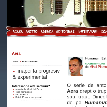
Aera
Humanum Est
1974
Humanum Est
01 Octombrie 2007
de
Mihai Plama
inapoi la progresiv
& experimental
O serie de antol
Interesat de alte sectiuni?
Interviurile Muzici si Faze
Aera
drept o trup
Rock romanesc
Pop & Rock
sau kraut. Dinco
Metal, Punk si subgenuri
de pe
Humanu