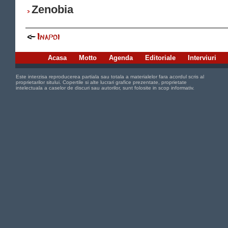
Zenobia
Acasa
Motto
Agenda
Editoriale
Interviuri
Este interzisa reproducerea partiala sau totala a materialelor fara acordul scris al
proprietarilor sitului. Copertile si alte lucrari grafice prezentate, proprietate
intelectuala a caselor de discuri sau autorilor, sunt folosite in scop informativ.