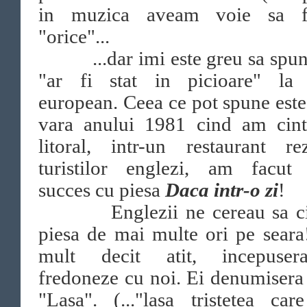
in muzica aveam voie sa 
"orice"...
...dar imi este greu sa spun
"ar fi stat in picioare" la 
european. Ceea ce pot spune este
vara anului 1981 cind am cint
litoral, intr-un restaurant re
turistilor englezi, am facut
succes cu piesa
Daca intr-o zi
!
Englezii ne cereau sa ci
piesa de mai multe ori pe sear
mult decit atit, incepuse
fredoneze cu noi. Ei denumisera
"Lasa". (..."lasa tristetea car