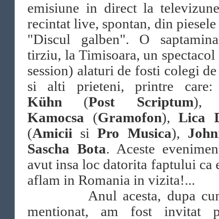
emisiune in direct la televizu
recintat live, spontan, din piesele
"Discul galben". O saptamin
tirziu, la Timisoara, un spectacol
session) alaturi de fosti colegi de
si alti prieteni, printre care
Kühn
(
Post Scriptum
)
Kamocsa
(
Gramofon
),
Lica 
(
Amicii
si
Pro Musica
),
Joh
Sascha Bota
. Aceste evenimen
avut insa loc datorita faptului ca
aflam in Romania in vizita!...
Anul acesta, dupa cu
mentionat, am fost invitat p