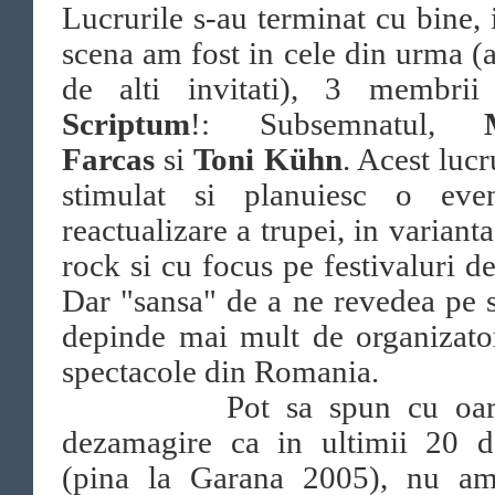
Lucrurile s-au terminat cu bine, 
scena am fost in cele din urma (a
de alti invitati), 3 membri
Scriptum
!: Subsemnatul,
Farcas
si
Toni Kühn
. Acest luc
stimulat si planuiesc o even
reactualizare a trupei, in varianta
rock si cu focus pe festivaluri de
Dar "sansa" de a ne revedea pe 
depinde mai mult de organizato
spectacole din Romania.
Pot sa spun cu oare
dezamagire ca in ultimii 20 d
(pina la Garana 2005), nu am