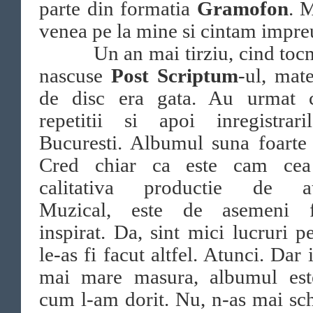
parte din formatia
Gramofon
. 
venea pe la mine si cintam impr
Un an mai tirziu, cind tocm
nascuse
Post Scriptum
-ul, mate
de disc era gata. Au urmat c
repetitii si apoi inregistrari
Bucuresti. Albumul suna foarte
Cred chiar ca este cam ce
calitativa productie de at
Muzical, este de asemeni f
inspirat. Da, sint mici lucruri p
le-as fi facut altfel. Atunci. Dar 
mai mare masura, albumul est
cum l-am dorit. Nu, n-as mai s