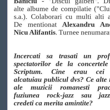
Baniciu
- "Discul galben". Di
alte albume de compilatie ("Cl
s.a.). Colaborari cu multi alti ar
De mentionat
Alexandru And
Nicu Alifantis
. Turnee nenumara
Incercati sa trasati un prof
spectatorilor de la concertele
Scriptum. Cine erau cei 
alcatuiau publicul dvs? Ce alt
ale muzicii romanesti prac
fuziunea rock-jazz sau jazz
credeti ca merita amintite?