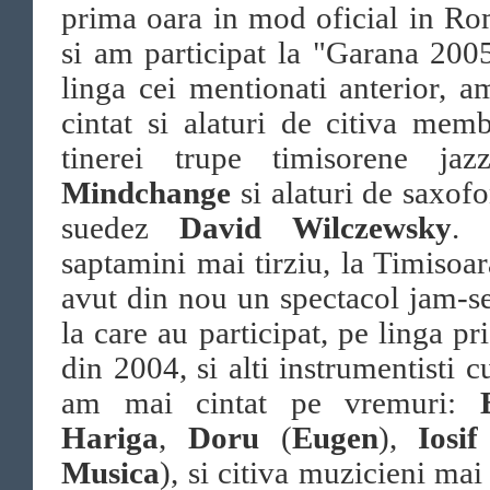
prima oara in mod oficial in R
si am participat la "Garana 200
linga cei mentionati anterior, 
cintat si alaturi de citiva memb
tinerei trupe timisorene jazz
Mindchange
si alaturi de saxofo
suedez
David Wilczewsky
. 
saptamini mai tirziu, la Timisoa
avut din nou un spectacol jam-s
la care au participat, pe linga pri
din 2004, si alti instrumentisti c
am mai cintat pe vremuri:
Hariga
,
Doru
(
Eugen
),
Iosi
Musica
), si citiva muzicieni mai 