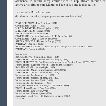
asemenea, la auditia inregistrarilor inedite, nepublicate anterior, ex
arhiva artistului pe care Muzici si Faze vi le pune la dispozitie.
Discografie Doru Apreotesei
(in calitate de compozitor, interpret, producator sau consultant artistic)
POST SCRIPTUM - Post Scriptum (1981)
COMPILATIE - Club A (1981)
MIRCEA BANICIU - Albumul galben (1981)
MIRCEA BANICIU - Ploaia (1984)
SFINX - Albumul albastru (1984)
COMPILATIE - Invitatie la discoteca II, III, IV, V (anii '80)
COMPILATIE - Club A, the best of (1999)
STEPAN PROJECT - Undeva in Europa (2000)
PARTIZAN - Am cu ce (2002)
ALEXANDRU ANDRIES - Cantece de-a gata (2002) (A.A. preia
Lumina si ecou
)
PARTIZAN - Bucuresti (2003)
International
BOOGALOOWS - Summertime blues (1991)
DORU APREOTESEI - Rememberances (single, 1991)
DORU APREOTESEI - Panflöjtens drömmande toner/Panpipe dreams (1997 / 2001)
Various artists - Ragsveds symfoni - Stockholms stad (1998)
RAY ADAMS - No chains (single, 1999)
Various artists - Musik för inre harmoni 2000 (1999)
DORU APREOTESEI - Dream weaver (2001)
Various artists - Inre harmoni, vol 1 (2001)
Various artists - Morgon, middag, kväll (2001)
Various artists - Wellness Music (2002)
Various artists - Inre harmoni II (2003)
Disneyland Resort Paris - Chante, c'est Noël (EP, 2003)
DORU - Piano Dreams / Deep Blue (2004)
Various artists - Heat is on (2004)
Various artists - Heavenly peace (2004)
Disneyland Resort Paris - It’s Halloween-Lo-Ween (2005)
...si altele