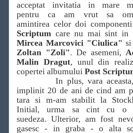
acceptat invitatia in mare m
pentru ca am vrut sa oma
amintirea celor doi component
Scriptum
care nu mai sint in 
Mircea Marcovici "Ciulica"
s
Zoltan "Zoli"
. De asemeni,
A
Malin Dragut
, unul din realiz
copertei albumului
Post Script
In plus, vara aceasta, 
implinit 20 de ani de cind am p
tara si m-am stabilit la Stock
Initial, urma sa cint cu o 
suedeza. Ulterior, am fost nev
gasesc - in graba - o alta sol