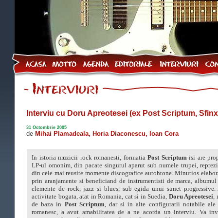
Interviu cu Doru Apreotesei (ex Post Scriptum, Sfinx
31 Octombrie 2005
de
Mihai Plamadeala, Horia Diaconescu, Ioan Cora
In istoria muzicii rock romanesti, formatia
Post Scriptum
isi are pro
LP-ul omonim, din pacate singurul aparut sub numele trupei, reprez
din cele mai reusite momente discografice autohtone. Minutios elabora
prin aranjamente si beneficiand de instrumentisti de marca, albumul
elemente de rock, jazz si blues, sub egida unui sunet progressive
activitate bogata, atat in Romania, cat si in Suedia,
Doru Apreotesei
,
de baza in
Post Scriptum
, dar si in alte configuratii notabile ale
romanesc, a avut amabilitatea de a ne acorda un interviu. Va inv