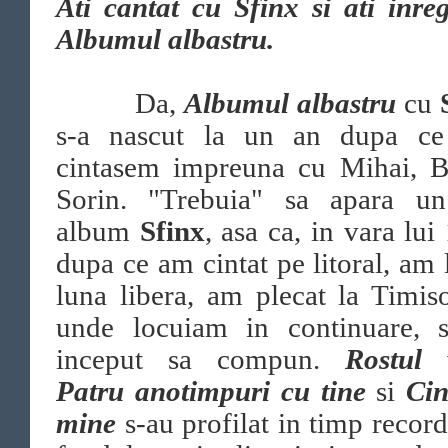
Ati cantat cu Sfinx si ati inreg
Albumul albastru.
Da,
Albumul albastru
cu
s-a nascut la un an dupa ce
cintasem impreuna cu Mihai, Bi
Sorin. "Trebuia" sa apara u
album
Sfinx
, asa ca, in vara lui
dupa ce am cintat pe litoral, am 
luna libera, am plecat la Timis
unde locuiam in continuare, 
inceput sa compun.
Rostul v
Patru anotimpuri cu tine
si
Cin
mine
s-au profilat in timp record