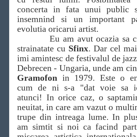
concerta in fata unui public s
insemnind si un important p
evolutia oricarui artist.
Eu am avut ocazia sa cin
strainatate cu
Sfinx
. Dar cel ma
imi amintesc de festivalul de jazz
Debrecen - Ungaria, unde am cin
Gramofon
in 1979. Este o e
cum de ni s-a "dat voie sa i
atunci! In orice caz, o saptam
neuitat, in care am vazut o mult
trupe din intreaga lume. In plu
am simtit si noi ca facind par
miscarea artistica international