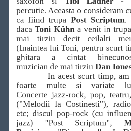
saxofon si
Tibi Ladner -
v
percutie. Aceasta o consideram cu
ca fiind trupa
Post Scriptum
.
daca
Toni Kühn
a venit in trup
mai tirziu decit ceilalti mem
(Inaintea lui Toni, pentru scurt t
ghitara a cintat binecunos
muzician de mai tirziu
Dan Ione
In acest scurt timp, am 
foarte multe si variate luc
Concerte jazz-rock, pop, teatru
("Melodii la Costinesti"), radi
etc; discul pop-rock (cu influe
jazz) "Post Scriptum",
M