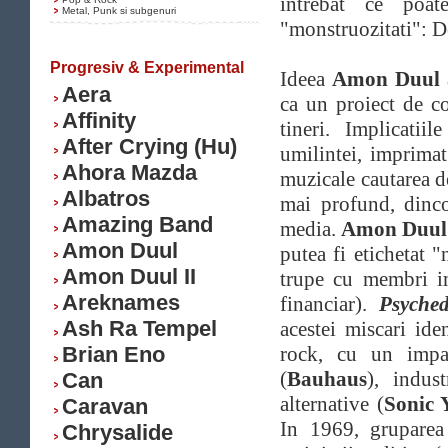
intrebat ce poat
Metal, Punk si subgenuri
"monstruozitati": D
Progresiv & Experimental
Ideea
Amon Duul
Aera
ca un proiect de c
Affinity
tineri. Implicatii
After Crying (Hu)
umilintei, imprimat
Ahora Mazda
muzicale cautarea de
Albatros
mai profund, dinco
Amazing Band
media.
Amon Duu
Amon Duul
putea fi etichetat "
Amon Duul II
trupe cu membri im
Areknames
financiar).
Psyche
Ash Ra Tempel
acestei miscari ide
Brian Eno
rock, cu un impa
(
Bauhaus
), indust
Can
alternative (
Sonic 
Caravan
In 1969, grupare
Chrysalide