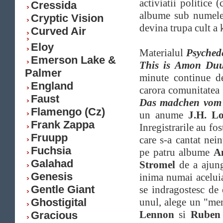
activiatii politice
Cressida
albume sub numel
Cryptic Vision
devina trupa cult a 
Curved Air
Eloy
Materialul
Psyched
Emerson Lake &
This is Amon Duu
Palmer
minute continue de
England
carora comunitatea 
Faust
Das madchen vom
Flamengo (Cz)
un anume
J.H. Lo
Frank Zappa
Inregistrarile au fo
Fruupp
care s-a cantat nein
Fuchsia
pe patru albume
A
Galahad
Stromel
de a ajun
Genesis
inima numai aceluia 
Gentle Giant
se indragostesc de
Ghostigital
unul, alege un "mena
Lennon
si
Ruben
Gracious