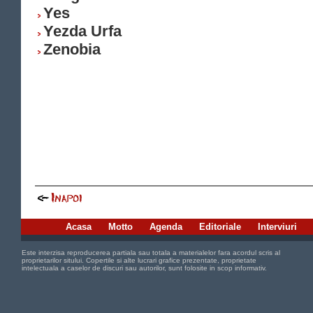
Yes
Yezda Urfa
Zenobia
Acasa
Motto
Agenda
Editoriale
Interviuri
Este interzisa reproducerea partiala sau totala a materialelor fara acordul scris al
proprietarilor sitului. Copertile si alte lucrari grafice prezentate, proprietate
intelectuala a caselor de discuri sau autorilor, sunt folosite in scop informativ.