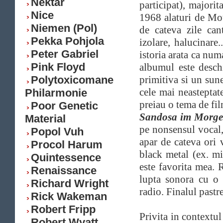
Nektar
participat), majorit
Nice
1968 alaturi de Mot
Niemen (Pol)
de cateva zile can
Pekka Pohjola
izolare, halucinare
Peter Gabriel
istoria arata ca nu
Pink Floyd
albumul este desch
Polytoxicomane
primitiva si un sune
cele mai neasteptat
Philarmonie
preiau o tema de fil
Poor Genetic
Sandosa im Morge
Material
pe nonsensul vocal,
Popol Vuh
apar de cateva ori 
Procol Harum
black metal (ex. mi
Quintessence
este favorita mea. 
Renaissance
lupta sonora cu o
Richard Wright
radio. Finalul pastr
Rick Wakeman
Robert Fripp
Privita in contextul
Robert Wyatt