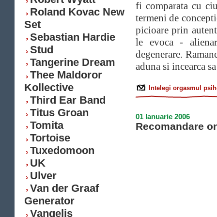
fi comparata cu ciu
Roland Kovac New
termeni de conceptie
Set
picioare prin autent
Sebastian Hardie
le evoca - alienar
Stud
degenerare. Ramane s
Tangerine Dream
aduna si incearca s
Thee Maldoror
Kollective
Intelegi orgasmul psih
Third Ear Band
Titus Groan
01 Ianuarie 2006
Tomita
Recomandare on
Tortoise
Tuxedomoon
UK
Ulver
Van der Graaf
Generator
Vangelis