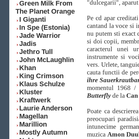
"dulcegarii", aparut
Green Milk From
The Planet Orange
Pe cd apar creditat
I Giganti
cantand la voce si i
In Spe (Estonia)
nu putem sti exact c
Jade Warrior
si doi copii, membr
Jadis
caracterul unei u
Jethro Tull
instrumente si voci
John McLaughlin
vers. Urlete, tangui
Khan
cauta functii de pe
King Crimson
ihre Sauerkrautban
Klaus Schulze
momentul 1968 / 
Kluster
Butterfly
de la
Ca
Kraftwerk
Laurie Anderson
Poate ca descriere
Magellan
preocupari paradis
Marillion
intunecime germani
Mostly Autumn
muzica
Amon Duul