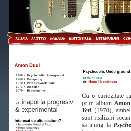
Amon Duul
Psychedelic Underground
1969
Psychedelic Underground
03 Martie 2003
1969
Collapsing
de
Horia Diacolescu
1970
Paradieswarts duul
1971
Disaster
1979
Experimente
Cu o curiozitate ra
inapoi la progresiv
prim album
Amon
& experimental
Yeti
(1970), ambel
sunt realizari soca
Interesat de alte sectiuni?
sa ajung la
Psyche
Interviurile Muzici si Faze
Rock romanesc
Pop & Rock