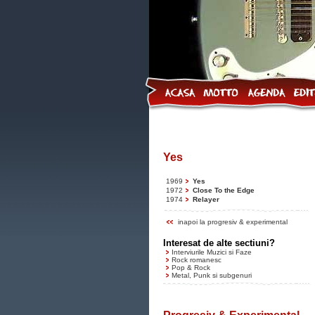
Yes
1969
Yes
1972
Close To the Edge
1974
Relayer
inapoi la progresiv & experimental
Interesat de alte sectiuni?
Interviurile Muzici si Faze
Rock romanesc
Pop & Rock
Metal, Punk si subgenuri