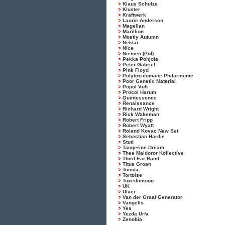
Klaus Schulze
Kluster
Kraftwerk
Laurie Anderson
Magellan
Marillion
Mostly Autumn
Nektar
Nice
Niemen (Pol)
Pekka Pohjola
Peter Gabriel
Pink Floyd
Polytoxicomane Philarmonie
Poor Genetic Material
Popol Vuh
Procol Harum
Quintessence
Renaissance
Richard Wright
Rick Wakeman
Robert Fripp
Robert Wyatt
Roland Kovac New Set
Sebastian Hardie
Stud
Tangerine Dream
Thee Maldoror Kollective
Third Ear Band
Titus Groan
Tomita
Tortoise
Tuxedomoon
UK
Ulver
Van der Graaf Generator
Vangelis
Yes
Yezda Urfa
Zenobia