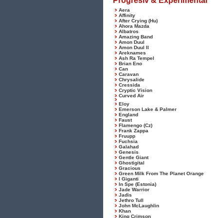
Progresiv & Experimental
Aera
Affinity
After Crying (Hu)
Ahora Mazda
Albatros
Amazing Band
Amon Duul
Amon Duul II
Areknames
Ash Ra Tempel
Brian Eno
Can
Caravan
Chrysalide
Cressida
Cryptic Vision
Curved Air
Eloy
Emerson Lake & Palmer
England
Faust
Flamengo (Cz)
Frank Zappa
Fruupp
Fuchsia
Galahad
Genesis
Gentle Giant
Ghostigital
Gracious
Green Milk From The Planet Orange
I Giganti
In Spe (Estonia)
Jade Warrior
Jadis
Jethro Tull
John McLaughlin
Khan
King Crimson