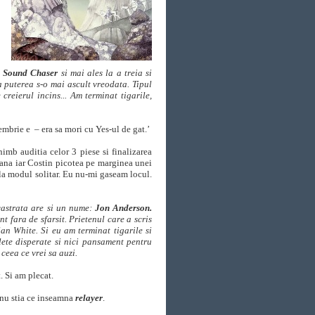
a
Sound Chaser
si mai ales la a treia si
a puterea s-o mai ascult vreodata. Tipul
creierul incins... Am terminat tigarile,
mbrie e – era sa mori cu Yes-ul de gat.’
himb auditia celor 3 piese si finalizarea
mana iar Costin picotea pe marginea unei
la modul solitar. Eu nu-mi gaseam locul.
castrata are si un nume:
Jon Anderson.
t fara de sfarsit. Prietenul care a scris
an White. Si eu am terminat tigarile si
ete disperate si nici pansament pentru
 ceea ce vrei sa auzi.
. Si am plecat.
 nu stia ce inseamna
relayer
.