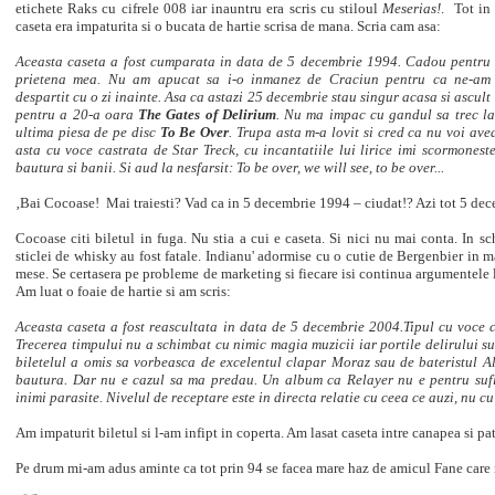
etichete Raks cu cifrele 008 iar inauntru era scris cu stiloul
Meserias!
. Tot in
caseta era impaturita si o bucata de hartie scrisa de mana. Scria cam asa:
Aceasta caseta a fost cumparata in data de 5 decembrie 1994. Cadou pentru
prietena mea. Nu am apucat sa i-o inmanez de Craciun pentru ca ne-am
despartit cu o zi inainte. Asa ca astazi 25 decembrie stau singur acasa si ascult
pentru a 20-a oara
The Gates of Delirium
. Nu ma impac cu gandul sa trec l
ultima piesa de pe disc
To Be Over
. Trupa asta m-a lovit si cred ca nu voi ave
asta cu voce castrata de Star Treck, cu incantatiile lui lirice imi scormoneste 
bautura si banii. Si aud la nesfarsit: To be over, we will see, to be over...
‚
Bai Cocoase! Mai traiesti? Vad ca in 5 decembrie 1994 – ciudat!? Azi tot 5 dece
Cocoase citi biletul in fuga. Nu stia a cui e caseta. Si nici nu mai conta. In sc
sticlei de whisky au fost fatale. Indianu' adormise cu o cutie de Bergenbier in 
mese. Se certasera pe probleme de marketing si fiecare isi continua argumentele 
Am luat o foaie de hartie si am scris:
Aceasta caseta a fost reascultata in data de 5 decembrie 2004.Tipul cu voce 
Trecerea timpului nu a schimbat cu nimic magia muzicii iar portile delirului sun
biletelul a omis sa vorbeasca de excelentul clapar Moraz sau de bateristul Al
bautura. Dar nu e cazul sa ma predau. Un album ca Relayer nu e pentru sufl
inimi parasite. Nivelul de receptare este in directa relatie cu ceea ce auzi, nu cu
Am impaturit biletul si l-am infipt in coperta. Am lasat caseta intre canapea si pat
Pe drum mi-am adus aminte ca tot prin 94 se facea mare haz de amicul Fane care