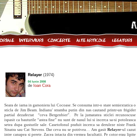
Relayer
(1974)
04 Iunie 2008
de
Ioan Cora
Seara de iarna in garsoniera lui Cocoase. Se consuma intr-o stare semiextatica o
sticla de Jim Beam. Indianu' stramba putin din nas cautand printr-un frigider
partial dezafectat “ceva Bergenbier”. Pe la jumatatea sticlei recunoscuse
ispasit ca bauturile “astea fine” nu sunt de nasul lui si incerca sa-si potoleasca
setea dupa gusturile sale. Casetofonul prafuit incerca sa deruleze niste Frank
Sinatra sau Cat Stevens. Dar ceva nu se potrivea… Am gasit
Relayer
-ul cazut
intre canapea si perete. Zacea intacta din vremea facultatii. Pe cotor erau lipite