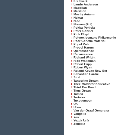
Kraftwerk
Laurie Anderson
Magellan
Marillion
Mostly Autumn
Nektar
Nice
Niemen (Pol)
Pekka Pohjola
Peter Gabriel
Pink Floyd
Polytoxicomane Philarmonie
Poor Genetic Material
Popol Vuh
Procol Harum
Quintessence
Renaissance
Richard Wright
Rick Wakeman
Robert Fripp
Robert Wyatt
Roland Kovac New Set
Sebastian Hardie
Stud
Tangerine Dream
Thee Maldoror Kollective
Third Ear Band
Titus Groan
Tomita
Tortoise
Tuxedomoon
UK
Ulver
Van der Graaf Generator
Vangelis
Yes
Yezda Urfa
Zenobia