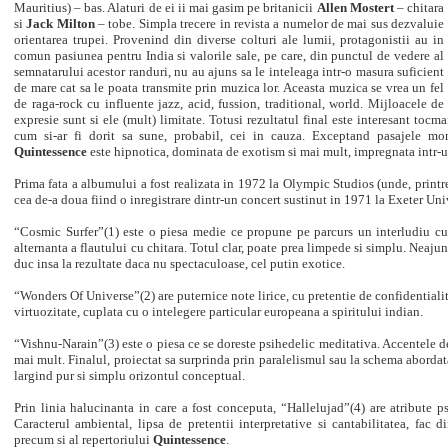
Mauritius) – bas. Alaturi de ei ii mai gasim pe britanicii
Allen Mostert
– chitara
si
Jack Milton
– tobe. Simpla trecere in revista a numelor de mai sus dezvaluie
orientarea trupei.
Provenind din diverse colturi ale lumii, protagonistii au in
comun pasiunea pentru India si valorile sale, pe care, din punctul de vedere al
semnatarului acestor randuri, nu au ajuns sa le inteleaga intr-o masura suficient
de mare cat sa le poata transmite prin muzica lor. Aceasta muzica se vrea un fel
de raga-rock cu influente jazz, acid, fussion, traditional, world. Mijloacele de
expresie sunt si ele (mult) limitate. Totusi rezultatul final este interesant tocma
cum si-ar fi dorit sa sune, probabil, cei in cauza.
Exceptand pasajele mon
Quintessence
este hipnotica, dominata de exotism si mai mult, impregnata intr-u
Prima fata a albumului a fost realizata in 1972 la Olympic Studios (unde, printr
cea de-a doua fiind o inregistrare dintr-un concert sustinut in 1971 la Exeter Uni
“Cosmic Surfer”(1) este o piesa medie ce propune pe parcurs un interludiu cu
alternanta a flautului cu chitara. Totul clar, poate prea limpede si simplu. Neaju
duc insa la rezultate daca nu spectaculoase, cel putin exotice.
“Wonders Of Universe”(2) are puternice note lirice, cu pretentie de confidentialit
virtuozitate, cuplata cu o intelegere particular europeana a spiritului indian.
“Vishnu-Narain”(3) este o piesa ce se doreste psihedelic meditativa. Accentele de 
mai mult. Finalul, proiectat sa surprinda prin paralelismul sau la schema abordata
largind pur si simplu orizontul conceptual.
Prin linia halucinanta in care a fost conceputa, “Hallelujad”(4) are atribute ps
Caracterul ambiental, lipsa de pretentii interpretative si cantabilitatea, fac 
precum si al repertoriului
Quintessence
.