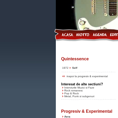
Quintessence
1972
Self
inapoi la progresiv & experimental
Interesat de alte sectiuni?
Interviurile Muzici si Faze
Rock romanesc
Pop & Rock
Metal, Punk si subgenuri
Progresiv & Experimental
Aera