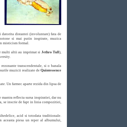
i datorita distantei (involuntare) fata de
otone si mai putin inspirate, muzica
n misticism formal.
e multi altii au imprimat si
Jethro Tull
),
versity.
 rezonante transcendentale, si o banala
nsurile muzicii realizate de
Quintessence
ate. Un farmec aparte rezida din lipsa de
mantra reflecta sursa inspiratiei, dar nu
, se inscrie de fapt in linia compozitiei,
ihedelice, acid si totodata traditionale.
din aceasta piesa un reper al albumului,