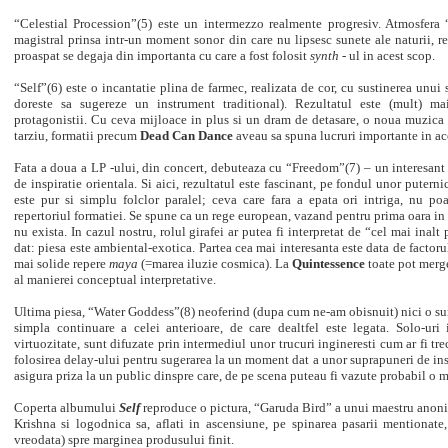
“Celestial Procession”(5) este un intermezzo realmente progresiv. Atmosfer
magistral prinsa intr-un moment sonor din care nu lipsesc sunete ale naturii, re
proaspat se degaja din importanta cu care a fost folosit
synth
- ul in acest scop.
“Self”(6) este o incantatie plina de farmec, realizata de cor, cu sustinerea unui
doreste sa sugereze un instrument traditional). Rezultatul este (mult) ma
protagonistii. Cu ceva mijloace in plus si un dram de detasare, o noua muzica 
tarziu, formatii precum
Dead Can Dance
aveau sa spuna lucruri importante in ace
Fata a doua a LP -ului, din concert, debuteaza cu “Freedom”(7) – un interesant
de inspiratie orientala. Si aici, rezultatul este fascinant, pe fondul unor putern
este pur si simplu folclor paralel; ceva care fara a epata ori intriga, nu poa
repertoriul formatiei. Se spune ca un rege european, vazand pentru prima oara in vi
nu exista. In cazul nostru, rolul girafei ar putea fi interpretat de “cel mai inal
dat: piesa este ambiental-exotica. Partea cea mai interesanta este data de factorul
mai solide repere
maya
(=marea iluzie cosmica). La
Quintessence
toate pot merge
al manierei conceptual interpretative.
Ultima piesa, “Water Goddess”(8) neoferind (dupa cum ne-am obisnuit) nici o sur
simpla continuare a celei anterioare, de care dealtfel este legata. Solo-uri
virtuozitate, sunt difuzate prin intermediul unor trucuri ingineresti cum ar fi tre
folosirea delay-ului pentru sugerarea la un moment dat a unor suprapuneri de ins
asigura priza la un public dinspre care, de pe scena puteau fi vazute probabil o m
Coperta albumului
Self
reproduce o pictura, “Garuda Bird” a unui maestru anoni
Krishna si logodnica sa, aflati in ascensiune, pe spinarea pasarii mentionate,
vreodata) spre marginea produsului finit.