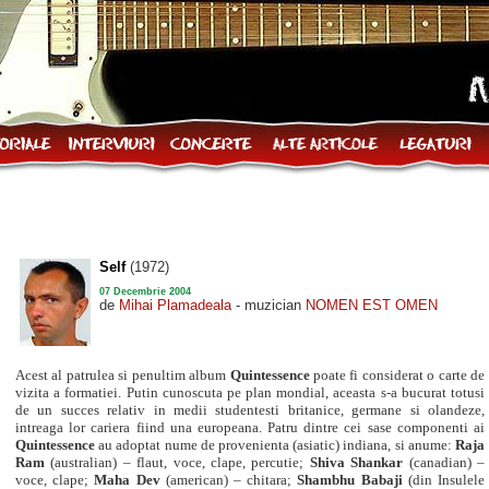
Self
(1972)
07 Decembrie 2004
de
Mihai Plamadeala
- muzician
NOMEN EST OMEN
Acest al patrulea si penultim album
Quintessence
poate fi considerat o carte de
vizita a formatiei. Putin cunoscuta pe plan mondial, aceasta s-a bucurat totusi
de un succes relativ in medii studentesti britanice, germane si olandeze,
intreaga lor cariera fiind una europeana.
Patru dintre cei sase componenti ai
Quintessence
au adoptat nume de provenienta (asiatic) indiana, si anume:
Raja
Ram
(australian) – flaut, voce, clape, percutie;
Shiva Shankar
(canadian) –
voce, clape;
Maha Dev
(american) – chitara;
Shambhu Babaji
(din Insulele