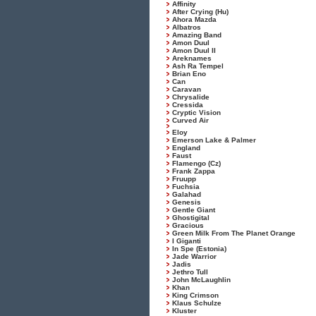
Affinity
After Crying (Hu)
Ahora Mazda
Albatros
Amazing Band
Amon Duul
Amon Duul II
Areknames
Ash Ra Tempel
Brian Eno
Can
Caravan
Chrysalide
Cressida
Cryptic Vision
Curved Air
Eloy
Emerson Lake & Palmer
England
Faust
Flamengo (Cz)
Frank Zappa
Fruupp
Fuchsia
Galahad
Genesis
Gentle Giant
Ghostigital
Gracious
Green Milk From The Planet Orange
I Giganti
In Spe (Estonia)
Jade Warrior
Jadis
Jethro Tull
John McLaughlin
Khan
King Crimson
Klaus Schulze
Kluster