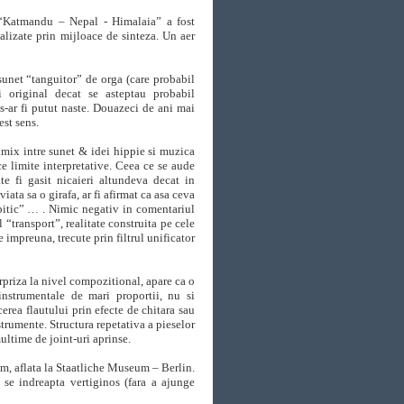
a “Katmandu – Nepal - Himalaia” a fost
alizate prin mijloace de sinteza. Un aer
 sunet “tanguitor” de orga (care probabil
i original decat se asteptau probabil
s-ar fi putut naste. Douazeci de ani mai
st sens.
 mix intre sunet & idei hippie si muzica
ice limite interpretative. Ceea ce se aude
te fi gasit nicaieri altundeva decat in
ata sa o girafa, ar fi afirmat ca asa ceva
t pitic” … . Nimic negativ in comentariul
 “transport”, realitate construita pe cele
 impreuna, trecute prin filtrul unificator
priza la nivel compozitional, apare ca o
 instrumentale de mari proportii, nu si
cerea flautului prin efecte de chitara sau
trumente. Structura repetativa a pieselor
ultime de joint-uri aprinse.
m, aflata la Staatliche Museum – Berlin.
 se indreapta vertiginos (fara a ajunge