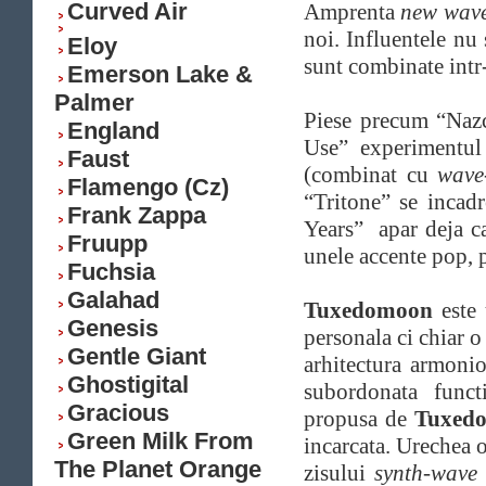
Curved Air
Amprenta
new wav
noi. Influentele nu 
Eloy
sunt combinate intr
Emerson Lake &
Palmer
Piese precum “Nazc
England
Use” experimentul
Faust
(combinat cu
wave
Flamengo (Cz)
“Tritone” se incad
Frank Zappa
Years” apar deja c
Fruupp
unele accente pop, p
Fuchsia
Galahad
Tuxedomoon
este
Genesis
personala ci chiar 
Gentle Giant
arhitectura armonio
Ghostigital
subordonata funct
Gracious
propusa de
Tuxed
Green Milk From
incarcata. Urechea o
The Planet Orange
zisului
synth-wave