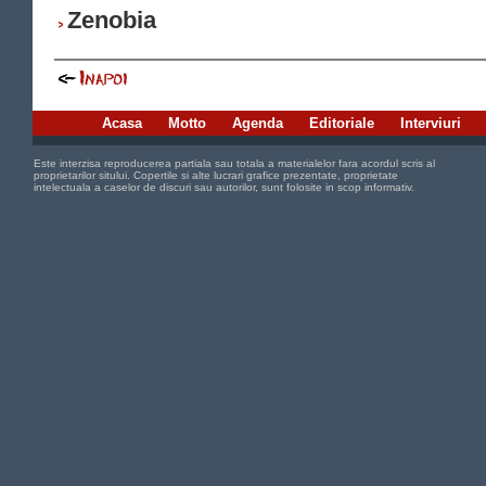
Zenobia
Acasa
Motto
Agenda
Editoriale
Interviuri
Este interzisa reproducerea partiala sau totala a materialelor fara acordul scris al
proprietarilor sitului. Copertile si alte lucrari grafice prezentate, proprietate
intelectuala a caselor de discuri sau autorilor, sunt folosite in scop informativ.