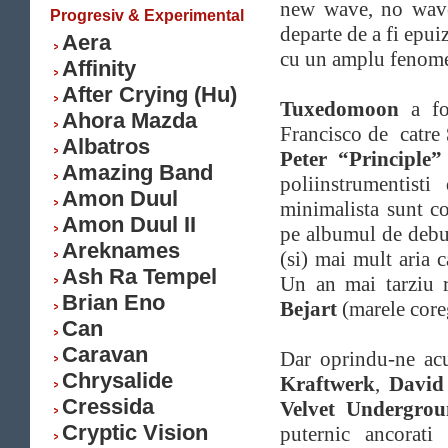
new wave, no wave,
Progresiv & Experimental
departe de a fi epui
Aera
cu un amplu fenome
Affinity
After Crying (Hu)
Tuxedomoon
a fos
Ahora Mazda
Francisco de catre
Albatros
Peter “Principle”
Amazing Band
poliinstrumentist
Amon Duul
minimalista sunt c
Amon Duul II
pe albumul de debut
Areknames
(si) mai mult aria c
Ash Ra Tempel
Un an mai tarziu r
Brian Eno
Bejart
(marele coreg
Can
Caravan
Dar oprindu-ne a
Chrysalide
Kraftwerk
,
David
Cressida
Velvet Undergro
Cryptic Vision
puternic ancorat