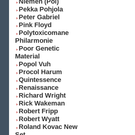
Niemen (Pol)
Pekka Pohjola
Peter Gabriel
Pink Floyd
Polytoxicomane
Philarmonie
Poor Genetic
Material
Popol Vuh
Procol Harum
Quintessence
Renaissance
Richard Wright
Rick Wakeman
Robert Fripp
Robert Wyatt
Roland Kovac New
Set