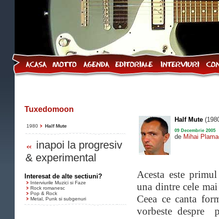
Tuxedomoon
Half Mute
(198
1980
Half Mute
09 Decembrie 2005
de
Mihai Plama
inapoi la progresiv
& experimental
Acesta este primu
Interesat de alte sectiuni?
Interviurile Muzici si Faze
una dintre cele mai
Rock romanesc
Pop & Rock
Ceea ce canta forma
Metal, Punk si subgenuri
vorbeste despre p