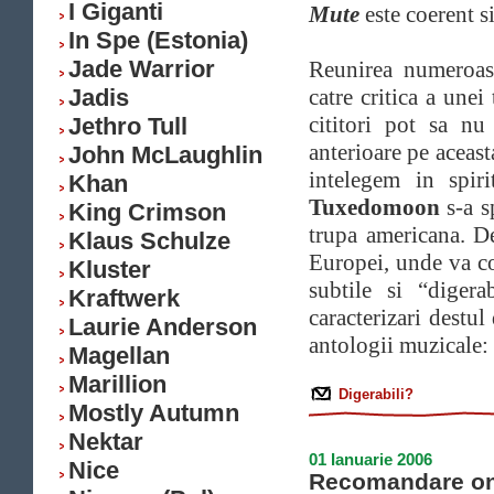
I Giganti
Mute
este coerent 
In Spe (Estonia)
Jade Warrior
Reunirea numeroase
Jadis
catre critica a une
cititori pot sa n
Jethro Tull
anterioare pe aceast
John McLaughlin
intelegem in spir
Khan
Tuxedomoon
s-a s
King Crimson
trupa americana. D
Klaus Schulze
Europei, unde va co
Kluster
subtile si “digera
Kraftwerk
caracterizari destu
Laurie Anderson
antologii muzicale: 
Magellan
Marillion
Digerabili?
Mostly Autumn
Nektar
01 Ianuarie 2006
Nice
Recomandare on