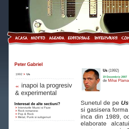
Peter Gabriel
Us
(1992)
1992
Us
19 Decembrie 2007
de
Mihai Plama
inapoi la progresiv
& experimental
Sunetul de pe
Us
Interesat de alte sectiuni?
Interviurile Muzici si Faze
si gasisera forma 
Rock romanesc
Pop & Rock
inca din 1989, 
Metal, Punk si subgenuri
elaborate alcatu