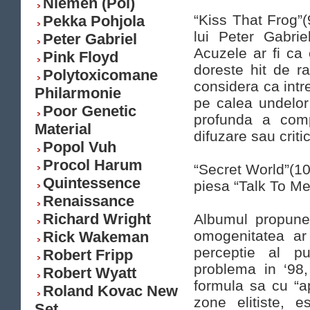
Niemen (Pol)
“Kiss That Frog”(9
Pekka Pohjola
lui Peter Gabrie
Peter Gabriel
Acuzele ar fi ca
Pink Floyd
doreste hit de ra
Polytoxicomane
considera ca int
Philarmonie
pe calea undelor
Poor Genetic
profunda a compo
Material
difuzare sau critic
Popol Vuh
Procol Harum
“Secret World”(10)
Quintessence
piesa “Talk To Me
Renaissance
Richard Wright
Albumul propune v
omogenitatea ar 
Rick Wakeman
perceptie al pu
Robert Fripp
problema in ‘98
Robert Wyatt
formula sa cu “
Roland Kovac New
zone elitiste, e
Set