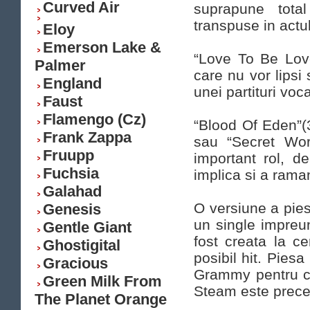
Curved Air
suprapune total 
transpuse in actul
Eloy
Emerson Lake &
“Love To Be Love
Palmer
care nu vor lipsi 
England
unei partituri voc
Faust
Flamengo (Cz)
“Blood Of Eden”(
Frank Zappa
sau “Secret Worl
Fruupp
important rol, 
Fuchsia
implica si a rama
Galahad
O versiune a pies
Genesis
un single impreu
Gentle Giant
fost creata la c
Ghostigital
posibil hit. Pies
Gracious
Grammy pentru c
Green Milk From
Steam este prece
The Planet Orange