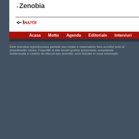
Zenobia
Acasa
Motto
Agenda
Editoriale
Interviuri
Este interzisa reproducerea partiala sau totala a materialelor fara acordul scris al
proprietarilor sitului. Copertile si alte lucrari grafice prezentate, proprietate
intelectuala a caselor de discuri sau autorilor, sunt folosite in scop informativ.