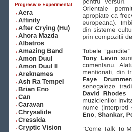
pentru versuri.
Progresiv & Experimental
Orientale permi
Aera
apropiate ca frecv
Affinity
europeana). Imb
After Crying (Hu)
din sisteme cultur
Ahora Mazda
prin compozitii 
Albatros
Amazing Band
Tobele “gandite
Tony Levin
sun
Amon Duul
comentariu. Ala
Amon Duul II
mentionati, din 
Areknames
Faye Drummer
Ash Ra Tempel
senegaleze trad
Brian Eno
David Rhodes
-
Can
muzicienilor invit
Caravan
nume (interpreti
Chrysalide
Eno
,
Shankar
,
P
Cressida
Cryptic Vision
”Come Talk To Me”