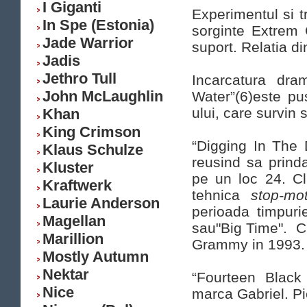
I Giganti
Experimentul si tr
In Spe (Estonia)
sorginte Extrem 
Jade Warrior
suport. Relatia di
Jadis
Jethro Tull
Incarcatura dr
John McLaughlin
Water”(6)este pus
ului, care survin s
Khan
King Crimson
“Digging In The D
Klaus Schulze
reusind sa prinda
Kluster
pe un loc 24. Cl
Kraftwerk
tehnica
stop-mo
Laurie Anderson
perioada timpuri
Magellan
sau"Big Time". Cl
Marillion
Grammy in 1993.
Mostly Autumn
Nektar
“Fourteen Black
Nice
marca Gabriel. Pi