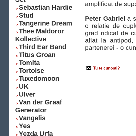
amplificat de supo
Sebastian Hardie
Stud
Peter Gabriel
a s
Tangerine Dream
o relatie de cupl
Thee Maldoror
grad ridicat de cu
Kollective
aflat la antipod,
Third Ear Band
partenerei - o cu
Titus Groan
Tomita
Tu te cunosti?
Tortoise
Tuxedomoon
UK
Ulver
Van der Graaf
Generator
Vangelis
Yes
Yezda Urfa