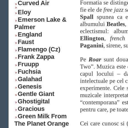
Formatia se distinge
Curved Air
fie ele de
free jazz
Eloy
Spall
spunea ca e
Emerson Lake &
albumului
Beatles
Palmer
eclectismul: alb
England
Ellington
,
french
Faust
Paganini
, sirene, 
Flamengo (Cz)
Frank Zappa
Pe
Roar
sunt doua 
Fruupp
Two”. Muzica este 
Fuchsia
capul locului – da
Galahad
intelectuale pe cel 
Genesis
experimente. Cele 
Gentle Giant
muzicale interpreta
Ghostigital
“contemporana” est
Gracious
pentru care, pe toate
Green Milk From
The Planet Orange
Cei care cunosc si 