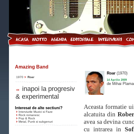
Amazing Band
Roar
(1970)
1970
Roar
14 Aprilie 2009
de Mihai Plama
inapoi la progresiv
& experimental
Aceasta formatie ui
Interesat de alte sectiuni?
Interviurile Muzici si Faze
alcatuita din
Rober
Rock romanesc
Pop & Rock
avea sa devina cuno
Metal, Punk si subgenuri
cu intrarea in
So