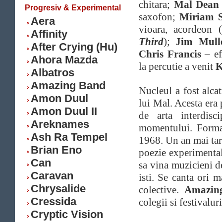
chitara;
Mal Dean
Progresiv & Experimental
saxofon;
Miriam S
Aera
vioara, acordeon 
Affinity
Third
);
Jim Mul
After Crying (Hu)
Chris Francis
– ef
Ahora Mazda
la percutie a venit
K
Albatros
Amazing Band
Nucleul a fost alca
Amon Duul
lui Mal. Acesta era 
Amon Duul II
de arta interdisc
Areknames
momentului. Format
Ash Ra Tempel
1968. Un an mai ta
Brian Eno
poezie experimenta
Can
sa vina muzicieni 
Caravan
isti. Se canta ori m
Chrysalide
colective.
Amazin
Cressida
colegii si festivalur
Cryptic Vision