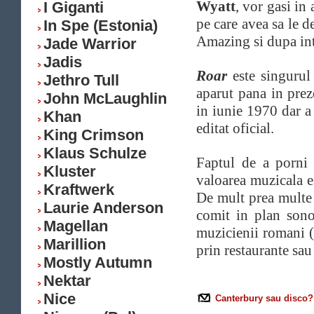
Wyatt
, vor gasi in
I Giganti
pe care avea sa le 
In Spe (Estonia)
Amazing si dupa in
Jade Warrior
Jadis
Roar
este singurul
Jethro Tull
aparut pana in pre
John McLaughlin
in iunie 1970 dar 
Khan
editat oficial.
King Crimson
Klaus Schulze
Faptul de a porni 
Kluster
valoarea muzicala e
Kraftwerk
De mult prea multe 
Laurie Anderson
comit in plan sono
Magellan
muzicienii romani (
Marillion
prin restaurante sa
Mostly Autumn
Nektar
Nice
Canterbury sau disco?