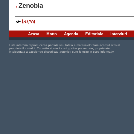
Zenobia
Acasa
Motto
Agenda
Editoriale
Interviuri
Este interzisa reproducerea partiala sau totala a materialelor fara acordul scris al
proprietarilor sitului. Copertile si alte lucrari grafice prezentate, proprietate
intelectuala a caselor de discuri sau autorilor, sunt folosite in scop informativ.