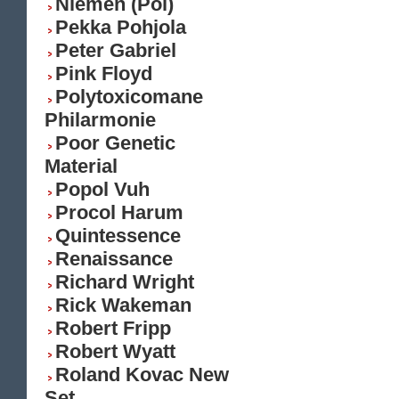
Niemen (Pol)
Pekka Pohjola
Peter Gabriel
Pink Floyd
Polytoxicomane
Philarmonie
Poor Genetic
Material
Popol Vuh
Procol Harum
Quintessence
Renaissance
Richard Wright
Rick Wakeman
Robert Fripp
Robert Wyatt
Roland Kovac New
Set