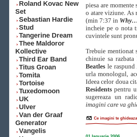
Roland Kovac New
piesa are momente s
Set
o atare viziune. As 
Sebastian Hardie
(min 7:37 in
Why
Stud
incheie pe o nota t
Tangerine Dream
cuvintele sunt pron
Thee Maldoror
Kollective
Trebuie mentionat s
chinuie sa razbata
Third Ear Band
Beatles
le raspund
Titus Groan
urla monologul, ac
Tomita
Ideea celor doua cit
Tortoise
Residents
pentru um
Tuxedomoon
sugereaza un radi
UK
imagini care va ghi
Ulver
Van der Graaf
Ce imagini te ghideaz
Generator
Vangelis
01 Ianuarie 2006