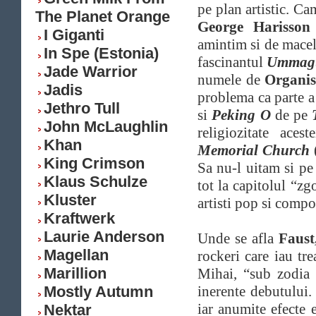
pe plan artistic. C
The Planet Orange
George Harisson
I Giganti
amintim si de macel
In Spe (Estonia)
fascinantul
Ummag
Jade Warrior
numele de
Organis
Jadis
problema ca parte 
Jethro Tull
si
Peking O
de pe
John McLaughlin
religiozitate aces
Khan
Memorial Church
(
King Crimson
Sa nu-l uitam si p
Klaus Schulze
tot la capitolul “zg
Kluster
artisti pop si comp
Kraftwerk
Laurie Anderson
Unde se afla
Faust
Magellan
rockeri care iau tr
Marillion
Mihai, “sub zodia i
Mostly Autumn
inerente debutului.
iar anumite efecte 
Nektar