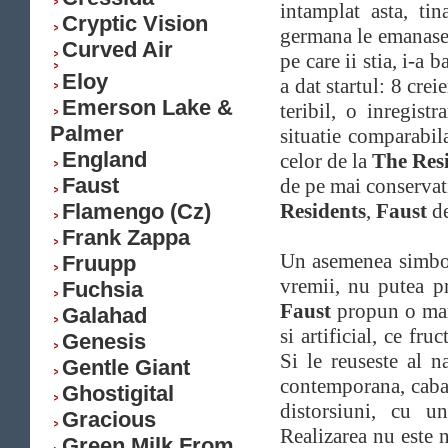
intamplat asta, ti
Cryptic Vision
germana le emanase
Curved Air
pe care ii stia, i-a
Eloy
a dat startul: 8 crei
Emerson Lake &
teribil, o inregist
Palmer
situatie comparabil
England
celor de la
The Res
Faust
de pe mai conservat
Flamengo (Cz)
Residents
,
Faust
d
Frank Zappa
Un asemenea simbol-
Fruupp
vremii, nu putea pr
Fuchsia
Faust
propun o man
Galahad
si artificial, ce fr
Genesis
Si le reuseste al n
Gentle Giant
contemporana, cabare
Ghostigital
distorsiuni, cu u
Gracious
Realizarea nu este n
Green Milk From