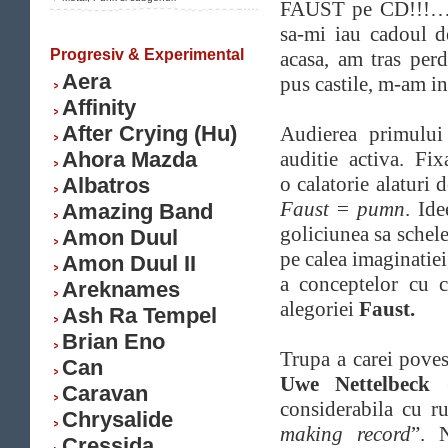
FAUST pe CD!!!… A
sa-mi iau cadoul 
Progresiv & Experimental
acasa, am tras per
Aera
pus castile, m-am in
Affinity
After Crying (Hu)
Audierea primulu
Ahora Mazda
auditie activa. Fix
o calatorie alaturi 
Albatros
Faust
=
pumn
. Id
Amazing Band
goliciunea sa schel
Amon Duul
pe calea imaginatiei,
Amon Duul II
a conceptelor cu 
Areknames
alegoriei
Faust.
Ash Ra Tempel
Brian Eno
Trupa a carei poves
Can
Uwe Nettelbeck
(
Caravan
considerabila cu r
Chrysalide
making record
”. 
Cressida