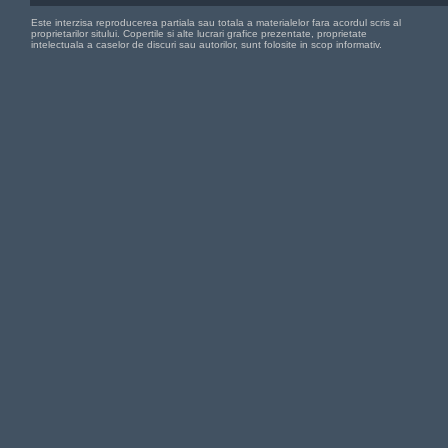
Este interzisa reproducerea partiala sau totala a materialelor fara acordul scris al
proprietarilor sitului. Copertile si alte lucrari grafice prezentate, proprietate
intelectuala a caselor de discuri sau autorilor, sunt folosite in scop informativ.