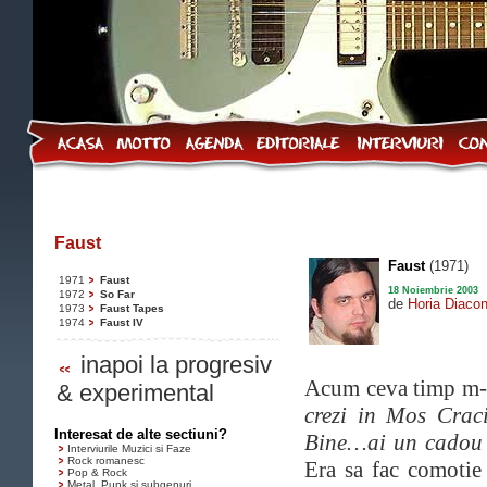
Faust
Faust
(1971)
1971
Faust
18 Noiembrie 2003
1972
So Far
de
Horia Diaco
1973
Faust Tapes
1974
Faust IV
inapoi la progresiv
Acum ceva timp m-a
& experimental
crezi in Mos Crac
Interesat de alte sectiuni?
Bine…ai un cadou 
Interviurile Muzici si Faze
Rock romanesc
Era sa fac comotie
Pop & Rock
Metal, Punk si subgenuri