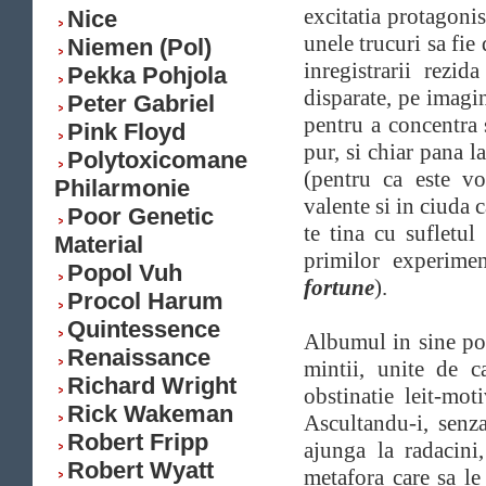
excitatia protagoni
Nice
unele trucuri sa fie
Niemen (Pol)
inregistrarii rezid
Pekka Pohjola
disparate, pe imag
Peter Gabriel
pentru a concentra 
Pink Floyd
pur, si chiar pana 
Polytoxicomane
(pentru ca este v
Philarmonie
valente si in ciuda 
Poor Genetic
te tina cu sufletul
Material
primilor experimen
Popol Vuh
fortune
).
Procol Harum
Quintessence
Albumul in sine poat
Renaissance
mintii, unite de c
Richard Wright
obstinatie leit-mot
Rick Wakeman
Ascultandu-i, senz
Robert Fripp
ajunga la radacini
Robert Wyatt
metafora care sa le