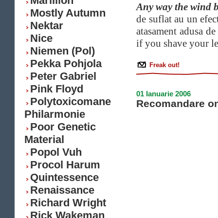
Marillion
Any way the wind 
Mostly Autumn
de suflat au un efec
Nektar
atasament adusa d
Nice
if you shave your le
Niemen (Pol)
Pekka Pohjola
Freak out!
Peter Gabriel
Pink Floyd
01 Ianuarie 2006
Polytoxicomane
Recomandare on
Philarmonie
Poor Genetic
Material
Popol Vuh
Procol Harum
Quintessence
Renaissance
Richard Wright
Rick Wakeman