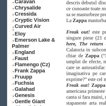
Caravan
descris debutul dis
Chrysalide
ce cunoaste toate mu
Cressida
sa se masturbeze pr
Cryptic Vision
La
Zappa
masturbar
Curved Air
Freak out!
este pr
Eloy
singure piese (21 
Emerson Lake &
here, The return
Palmer
Calatoria in subco
England
chiar de
Zappa
(“
Faust
umplut de efecte, m
Flamengo (Cz)
care se autosatisfac
Frank Zappa
imaginativa pe car
Fruupp
exprime?” este cel m
Fuchsia
Freak out!
Zappa
Galahad
americana primeste
Genesis
canta si fara maini,
Gentle Giant
stapaneste arta rea