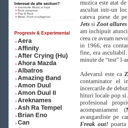
muzica este atat de 
Interesat de alte sectiuni?
Interviurile Muzici si Faze
ascultat intr-un lo
Rock romanesc
Pop & Rock
cateva piese de p
Metal, Punk si subgenuri
Jets
si
Zoot allure
am inchipuit atunci
Progresiv & Experimental
ceea ce aveam nevo
Aera
in 1966, era conta
Affinity
fine, era ascultab
After Crying (Hu)
minute de “test” l-a
Ahora Mazda
Albatros
Adevarul este ca
Z
Amazing Band
contaminator el i
Amon Duul
incercarile de debu
Amon Duul II
hituri locale pop s
Areknames
profesional propr
Ash Ra Tempel
acompaniament (
Brian Eno
avangardiste pe ca
Can
Freak out!
poarta