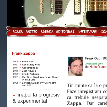
Frank Zappa
Freak Out!
(196
1966
Freak Out!
10 Ianuarie 2004
1967
Absolutely Free
de
Horia Diaco
1974
Apostrophe (')
1976
Zoot Allures
1979
Sheik Yerbouti
1991
The Best Band You Never Heard
in Your Life
1995
London Symphony Orchestra
Tin minte ca la o p
vol. 1&2
Faze inregistram c
inapoi la progresiv
ca trebuie neapa
& experimental
Zappa
. Dar care!