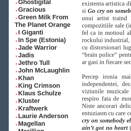
Ghostigital
existenta artistica d
Gracious
si
Go cry on somebo
Green Milk From
unui artist traind
The Planet Orange
compozitiile sale (
I Giganti
fel ca in mottoul 
In Spe (Estonia)
rockului industrial
Jade Warrior
cu distorsionari lu
“brain police” pent
Jadis
ar gasi in fiecare sec
Jethro Tull
John McLaughlin
Percep ironia ma
Khan
independentei, dec
King Crimson
viziunile muzicale 
Klaus Schulze
respiro fata de mo
Kluster
Niste ancorari del
Kraftwerk
entuziasm cu care c
Laurie Anderson
cry on somebody el
Magellan
ain’t got no heart