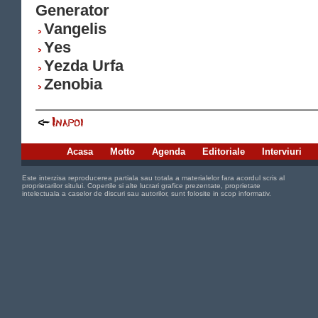
Generator
Vangelis
Yes
Yezda Urfa
Zenobia
Acasa
Motto
Agenda
Editoriale
Interviuri
Este interzisa reproducerea partiala sau totala a materialelor fara acordul scris al
proprietarilor sitului. Copertile si alte lucrari grafice prezentate, proprietate
intelectuala a caselor de discuri sau autorilor, sunt folosite in scop informativ.